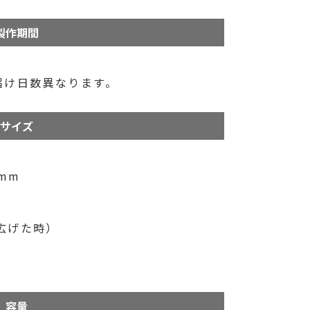
製作期間
届け日数異なります。
サイズ
mm
（広げた時）
容量