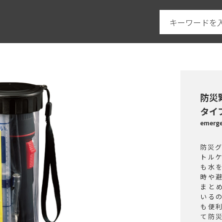
防災
タイ
emer
防災
トル
も水
時や
まと
いる
も便
て防