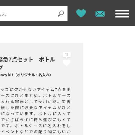
11
緊急7点セット ボトル
プ
gency kit（オリジナル・名入れ）
グッズに欠かせないアイテム7点をボ
ケースにひとまとめ。ボトルケース
を入れる容器として使用可能。災害
避難した際に必要なアイテムがひと
めになっています。ボトルに入って
のでかさばらずに持ち運びにもとて
利です。ボトルケースに名入れをし
災イベントなどでの配り物にもいか