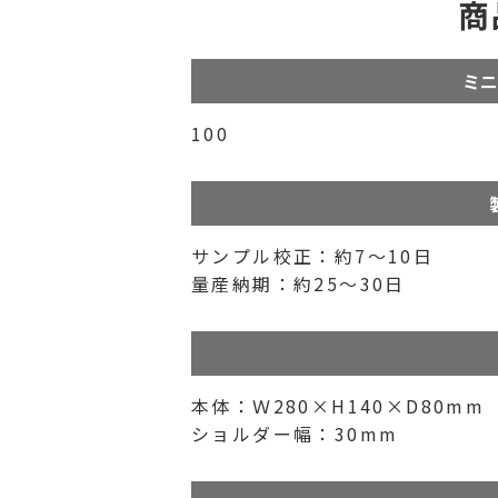
商
ミニ
100
サンプル校正：約7～10日
量産納期：約25～30日
本体：Ｗ280×H140×D80mm
ショルダー幅：30mm