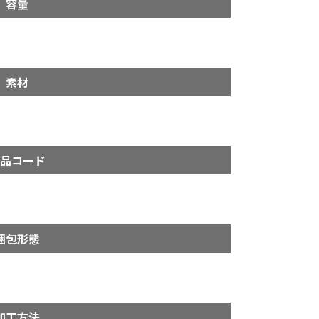
容量
素材
品コード
梱包形態
加工方法