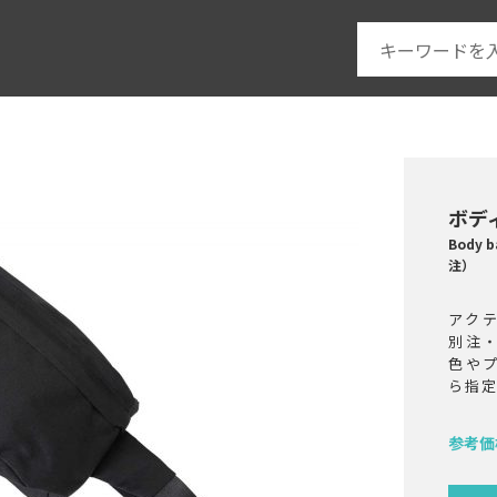
ボデ
Body
注）
アク
別注
色や
ら指
参考価