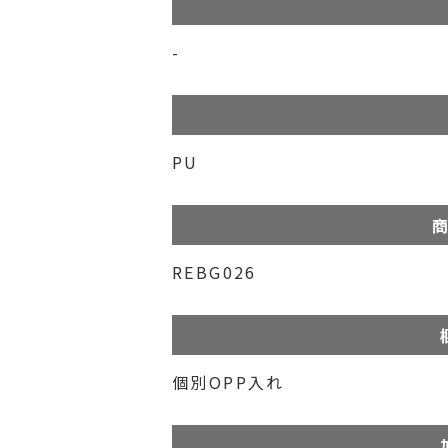
-
PU
商
REBG026
個別OPP入れ