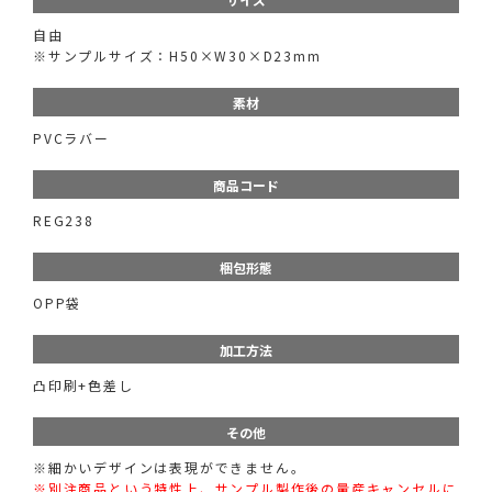
自由
※サンプルサイズ：H50×W30×D23mm
素材
PVCラバー
商品コード
REG238
梱包形態
OPP袋
加工方法
凸印刷+色差し
その他
※細かいデザインは表現ができません。
※別注商品という特性上、サンプル製作後の量産キャンセルに