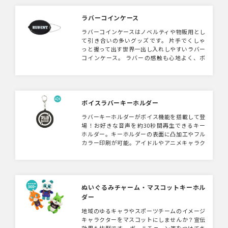
ラバーコインケース
ラバーコインケースはノベルティや物販用とし
て引き合いの多いグッズです。 片手でくしゃ
っと握って出す世界一出し入れしやすいラバー
コインケース。 ラバーの感触も心地よく、ボ
ールチェーンでどこにでもつけられるのが便
利。
ボイスラバーキーホルダー
ラバーキーホルダーがボイス機能を搭載して登
場！お好きな音声を約30秒間再生できるキー
ホルダー。キーホルダーの表面に凸加工やフル
カラー印刷が可能。アイドルやアニメキャラク
ターなどのオリジナルグッズとしてファンには
たまらないアイテムになること間違いなしで
す！
ぬいぐるみチャーム・マスコットキーホル
ダー
地域のゆるキャラやスポーツチームのイメージ
キャラクターをマスコットにしませんか？宣伝