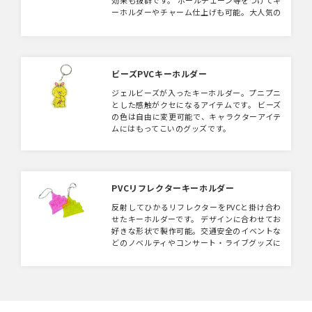
効果も抜群です。 ボールチェーン等をつけてキ
ーホルダーやチャーム仕上げも可能。大人気の
ぬい撮り（旅行先等で「ぬいぐるみ」を連れて
いき「撮る」で「ぬい撮り」）にもぴったりサ
イズです。オリジナルぬいぐるみ制作もこちら
で承っております。 【注意事項】 ぬいぐるみ
は手作業によって一つひとつ仕上げております
ビーズPVCキーホルダー
ので、形状や表情などに個体差が生じます。
ジェルビーズが入ったキーホルダー。プニプニ
また、細かくて再現が難しい部分は、簡素化の
とした感触がクセになるアイテムです。 ビーズ
ご相談をさせていただく場合がございます。
の色は自由に変更可能で、キャラクターアイテ
ご理解いただいた上でのご検討をお願いいたし
ムにはもってこいのグッズです。
ます。
PVCリフレクターキーホルダー
反射してひかるリフレクターをPVCと掛け合わ
せたキーホルダーです。 デザインに合わせてお
好きな形状で製作可能。交通安全のイベントな
どのノベルティやコンサート・ライブグッズに
もいかがでしょうか。おしゃれなデザインでい
つのまにか安全対策！