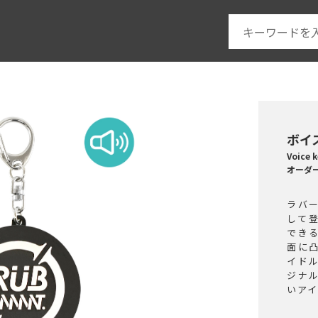
ボイ
Voic
オーダ
ラバ
して
でき
面に
イド
ジナ
いア