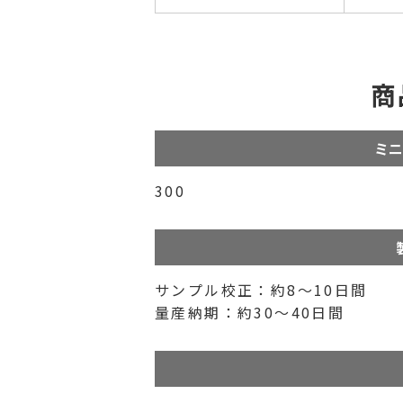
商
ミニ
300
サンプル校正：約8〜10日間
量産納期：約30〜40日間