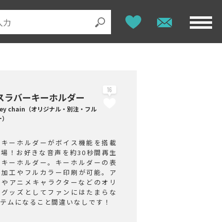
16
スラバーキーホルダー
e key chain（オリジナル・別注・フル
ー）
ーキーホルダーがボイス機能を搭載
登場！お好きな音声を約30秒間再生
るキーホルダー。キーホルダーの表
凸加工やフルカラー印刷が可能。ア
ルやアニメキャラクターなどのオリ
ルグッズとしてファンにはたまらな
イテムになること間違いなしです！