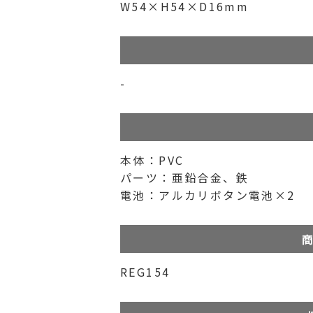
W54×H54×D16mm
-
本体：PVC
パーツ：亜鉛合金、鉄
電池：アルカリボタン電池×2
商
REG154