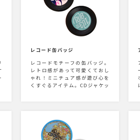
レコード缶バッジ
リ
レコードモチーフの缶バッジ。
ケ
レトロ感があって可愛くておし
ー
ゃれ！ミニチュア感が遊び心を
。
くすぐるアイテム。CDジャケッ
ー
トをプリントするもよし、レト
目
ロなデザインをプリントするも
コ
よし。おしゃれなノベルティに
レ
いかがでしょうか。
び
ー
レ