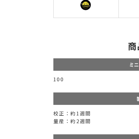
商
ミニ
100
校正：約1週間
量産：約2週間