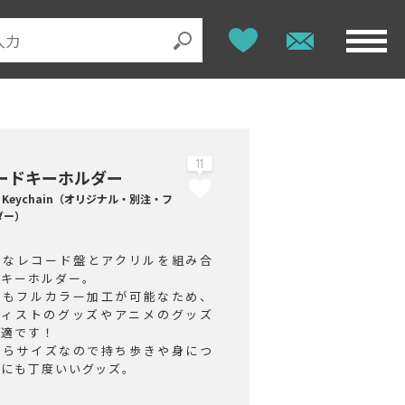
11
ードキーホルダー
rd Keychain（オリジナル・別注・フ
ダー）
ロなレコード盤とアクリルを組み合
たキーホルダー。
らもフルカラー加工が可能なため、
ティストのグッズやアニメのグッズ
最適です！
ひらサイズなので持ち歩きや身につ
のにも丁度いいグッズ。