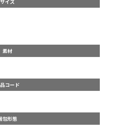
サイズ
角
素材
品コード
梱包形態