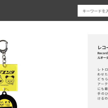
レコ
Reco
ルオー
レト
わせ
どち
アー
にも
手の
ける