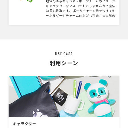
地域のゆるキャラやスポーツチームのイメージ
キャラクターをマスコットにしませんか？宣伝
効果も抜群です。 ボールチェーン等をつけてキ
ーホルダーやチャーム仕上げも可能。大人気の
ぬい撮り（旅行先等で「ぬいぐるみ」を連れて
いき「撮る」で「ぬい撮り」）にもぴったりサ
イズです。オリジナルぬいぐるみ制作もこちら
で承っております。 【注意事項】 ぬいぐるみ
は手作業によって一つひとつ仕上げております
ので、形状や表情などに個体差が生じます。
また、細かくて再現が難しい部分は、簡素化の
USE CASE
ご相談をさせていただく場合がございます。
ご理解いただいた上でのご検討をお願いいたし
利用シーン
ます。
キャラクター