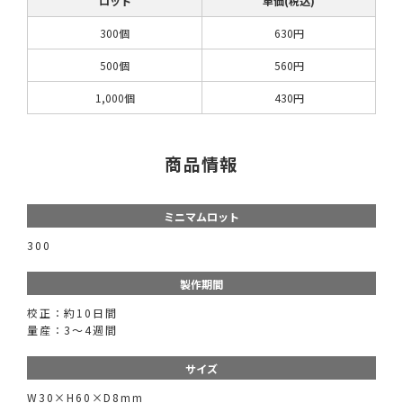
ロット
単価(税込)
300個
630円
500個
560円
1,000個
430円
商品情報
ミニマムロット
300
製作期間
校正：約10日間
量産：3～4週間
サイズ
W30×H60×D8mm