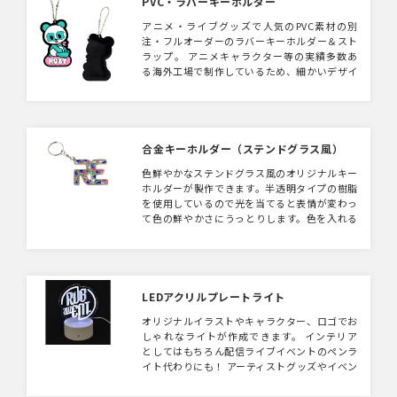
PVC・ラバーキーホルダー
アニメ・ライブグッズで人気のPVC素材の別
注・フルオーダーのラバーキーホルダー＆スト
ラップ。 アニメキャラクター等の実績多数あ
る海外工場で制作しているため、細かいデザイ
ンの表現も得意です。 小ロット（300個～）・
格安で海外生産可能です。販売用の台紙は別途
手配可能です。
合金キーホルダー（ステンドグラス風）
色鮮やかなステンドグラス風のオリジナルキー
ホルダーが製作できます。半透明タイプの樹脂
を使用しているので光を当てると表情が変わっ
て色の鮮やかさにうっとりします。色を入れる
面積を増やせばよりステンドグラス感が味わえ
ます。アーティストグッズやキャラクターズッ
グとしておしゃれなキーホルダーを作ってみて
はいかがでしょうか。
LEDアクリルプレートライト
オリジナルイラストやキャラクター、ロゴでお
しゃれなライトが作成できます。 インテリア
としてはもちろん配信ライブイベントのペンラ
イト代わりにも！ アーティストグッズやイベン
トグッズにもってこいのアイテムです。