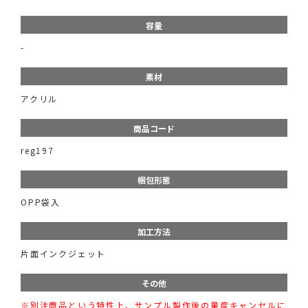
容量
-
素材
アクリル
商品コード
reg197
梱包形態
OPP袋入
加工方法
片面インクジェット
その他
※別注商品という特性上、サンプル製作後の量産キャンセルに