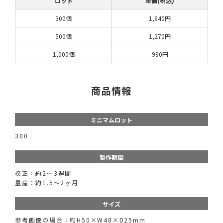
ロット
単価(税込)
300個
1,640円
500個
1,270円
1,000個
990円
商品情報
ミニマムロット
300
製作期間
校正：約2～3週間
量産：約1.5～2ヶ月
サイズ
参考画像の場合：約H50×W48×D25mm