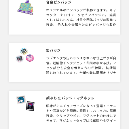
合金ピンバッジ
オリジナルのピンバッジが製作できます。キャ
ラクターやロゴマークをピンバッジに。 雑貨
としてはもちろん、社章や団体バッジの製作も
可能。 色入れや金属だけのピンバッジも製作
可能です。 コンサート・ライブグッズやショ
ップのオリジナルピンバッジとしても目を惹く
アイテムです。
缶バッジ
ラブエンタの缶バッジはきれいな仕上がりが自
慢。超解像インクジェット印刷のなせる技。フ
ック部分も安全を考えた作りが特徴。 防錆処
理も施されています。台紙包装は両面オリジナ
ル印刷が可能で個別包装しているのですぐに販
売可能です。 同じ材質でマグネット・キーホ
ルダーも取り扱いございます。
額ぷち 缶バッジ・マグネット
額縁がミニチュアサイズになって登場！イラス
トや写真などを額縁に印刷しておしゃれに展示
可能。クリップやピン、マグネットの仕様にで
きます。マグネットタイプは冷蔵庫やホワイト
ボードに貼っておしゃれに演出。イベントやキ