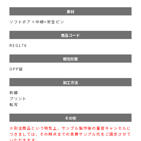
素材
ソフトボア＋中綿+安全ピン
商品コード
REG176
梱包形態
OPP袋
加工方法
刺繍
プリント
転写
その他
※別注商品という特性上、サンプル製作後の量産キャンセルに
つきましては、その時点までの実費サンプル代をご請求させて
いただきます。