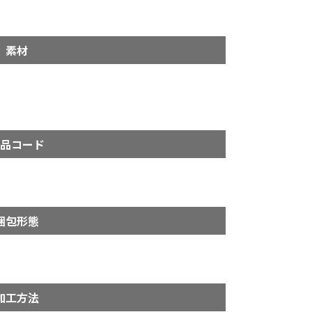
m
素材
品コード
梱包形態
加工方法