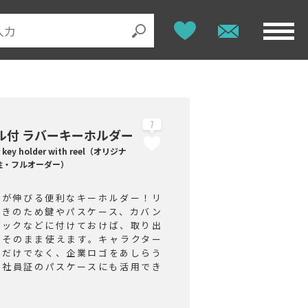
7
ル付 ラバーキーホルダー
 key holder with reel（オリジナ
注・フルオーダー）
ルが伸びる便利なキーホルダー！リ
付きのため鍵やパスケース、カバン
ュックなどに付けておけば、取り出
にそのまま使えます。キャラクター
ズだけでなく、企業ロゴをあしらう
で社員証のパスケースにも活用でき