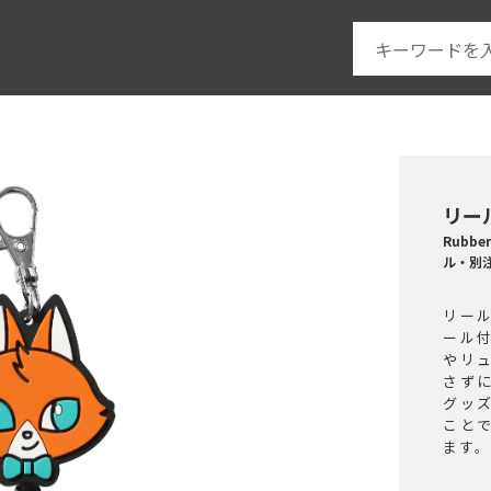
リー
Rubber
ル・別
リー
ール
やリ
さず
グッ
こと
ます。