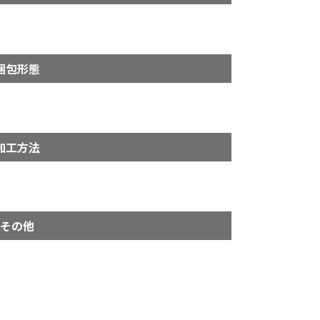
梱包形態
加工方法
その他