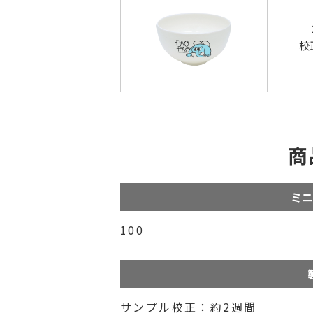
校
商
ミニ
100
サンプル校正：約2週間