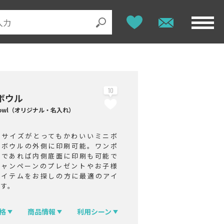
10
ボウル
 bowl（オリジナル・名入れ）
りサイズがとってもかわいいミニボ
。ボウルの外側に印刷可能。ワンポ
トであれば内側底面に印刷も可能で
キャンペーンのプレゼントやお子様
アイテムをお探しの方に最適のアイ
です。
格
商品情報
利用シーン