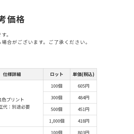
考価格
です。
る場合がございます。ご了承ください。
仕様詳細
ロット
単価(税込)
100個
605円
300個
484円
1色プリント
正代：別途必要
500個
451円
1,000個
418円
100個
803円