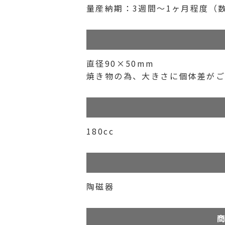
量産納期：3週間〜1ヶ月程度（
直径90×50mm
焼き物の為、大きさに個体差がご
180cc
陶磁器
商