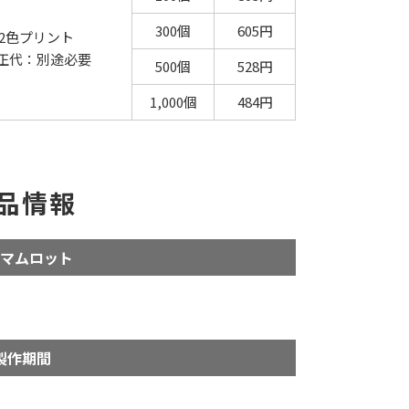
300個
605円
2色プリント
正代：別途必要
500個
528円
1,000個
484円
品情報
マムロット
製作期間