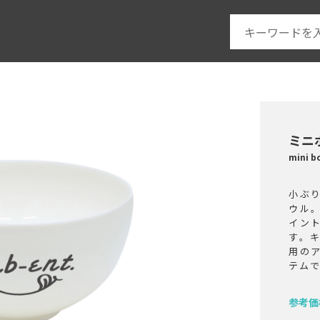
ミニ
mini
小ぶ
ウル
イン
す。
用の
テム
参考価