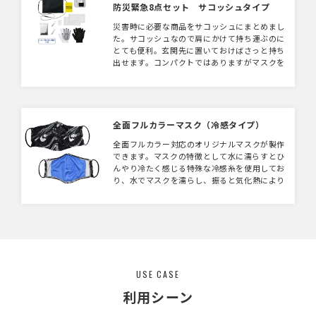
防災緊急8点セット サコッシュタイプ
災害時に必要な商品をサコッシュにまとめまし
た。サコッシュなので肩にかけて持ち運ぶのに
とても便利。玄関先に置いておけばさっと持ち
出せます。コンパクトではありますがマスクを
始めライトやホイッスルなどとても便利なアイ
テムが詰まっています。防災意識を高めるため
にキャラクターやアーティストの物販としても
おすすめです。
全面フルカラーマスク（冷感タイプ）
全面フルカラー対応のオリジナルマスクが製作
できます。マスクの特徴として水に濡らすとひ
んやり冷たく感じる特殊な冷感糸を使用してお
り、水でマスクを濡らし、振ると気化熱により
冷たく感じる事が出来ます。夏場につけるマス
クはとても暑いため濡らすとひんやりして暑さ
対策もバッチリです。もちろん夏場以外での活
用も可能！年中ご利用いただけます。エチケッ
トとしても活用の場が多くなるマスク。ポケッ
ト付きでマスクやフィルタ、ガーゼを入れられ
ます。サイズはW200×H145mmと
USE CASE
W200×H125mmの2タイプご用意。
利用シーン