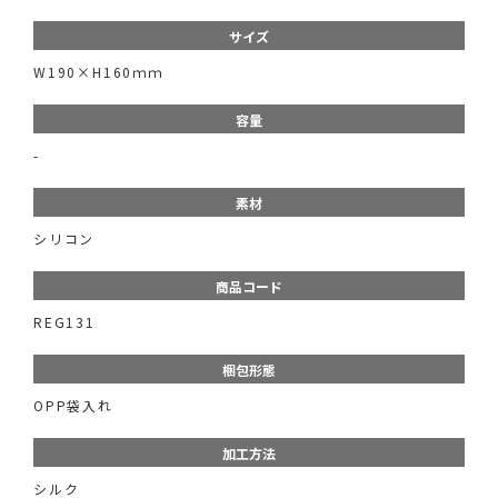
サイズ
W190×H160ｍｍ
容量
-
素材
シリコン
商品コード
REG131
梱包形態
OPP袋入れ
加工方法
シルク