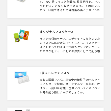
す。 使い捨てマスクを最大7枚収納可能。マス
クを折ることなく収納できます。 天面にフル
カラー印刷できるため自由度の高いデザインが
印刷可能です。 キャラクターからショップロ
ゴまで幅広く展開いただけます。
オリジナルマスクケース
マスクの収納ケース。エチケットになりつつあ
るマスクは出かけ先で外すことも。マスクケー
スにしまっておけば不快感もクリアに。ケース
とマスクをセットにしての広告としての配り物
にも最適です。花粉や風邪の季節、エチケット
にもありがたいノベルティです。4タイプより
お選びいただけます。
3層ストレッチマスク
安心の国産マスク。空気中の微粒子99%カット
フィルターを採用。オリジナルシール印刷、オ
リジナル刻印が可能！企業ノベルティやイベン
ト時の配り物にいかがでしょうか。