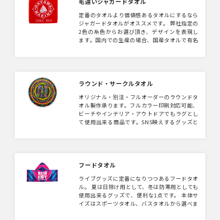
毛違いジャガードタオル
定番のタオルより価値感あるタオルにするなら
ジャガードタオルがオススメです。 弊社指定の
2色の糸色からお選び頂き、デザインを表現し
ます。国内での生産の場合、国産タオルで有名
な今治で製作いたします。今治タオルは高級ノ
ベルティ・販促品として大人気。 糸でデザイ
ンを表現するため、細かすぎる柄は不向きです
がシンプルな柄であれば迫力が出ておすすめで
す。
ラウンド・サークルタオル
オリジナル・別注・フルオーダーのラウンドタ
オル製作承ります。フルカラー印刷対応可能、
ビーチやインテリア・アウトドアでもラグとし
て使用出来る商品です。SNS映えするグッズと
しても人気！ノベルティやキャンペーン賞品と
しても注目の的。
フードタオル
ライブグッズに定番になりつつあるフードタオ
ル。 夏は日除け用として、冬は防寒用としても
使用出来るグッズで、便利な1点です。 本体サ
イズはスポーツタオル、バスタオルから選べま
す。