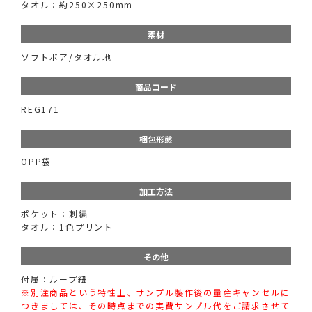
タオル：約250×250mm
素材
ソフトボア/タオル地
商品コード
REG171
梱包形態
OPP袋
加工方法
ポケット：刺繍
タオル：1色プリント
その他
付属：ループ紐
※別注商品という特性上、サンプル製作後の量産キャンセルに
つきましては、その時点までの実費サンプル代をご請求させて