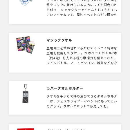
壁やフックに掛けられるようにフチと同色のヒ
モ付き！ キャラクターアイテムとしてもとても
いいアイテムです。屋外イベントなどで腰から
下げて使っていただくことも！
マジックタオル
生地同士を重ね合わせるだけでくっつく特殊な
生地を使用したタオル。2Lのペットボトル2本
（約4㎏）を支える程の摩擦力を備えており、
ワインボトル、ノートパソコン、雑貨などを守
る事が出来ます。​ また、生地は柔らかく、包み
たいものにフィットし、スーツケースやバッグ
に細かく荷物をまとめる事が出来ます。 ​フル
カラー印刷対応でサイズも自由に変更できオリ
ジナル性の高い商品です。ノベルティなどに最
ラバータオルホルダー
適なアイテムです。
タオルを手ぶらで持ち運びできるタオルホルダ
ーは、フェスやライブ・イベントにもってこい
のグッズ。タオルとセットで販売しても。