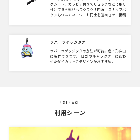
クシート。カラビナ付きでリュックなどに取り
付けて持ち運びもラクラク！四角にスナップボ
タンもついていてシート同士を連結させて面積
を大きくすることも可能。アウトドアにももっ
てこいです。生地は撥水機能付きなので水や飲
み物をこぼしても大丈夫！1〜2人向けなのでイ
ベント時のノベルティや野外フェスの物販にお
すすめのアイテムです♪
ラバーラゲッジタグ
ラバーラゲッジタグの別注が可能。色・形自由
に製作できます。 ロゴやキャラクターにあわ
せたダイカットのデザインがおすすめ。
USE CASE
利用シーン