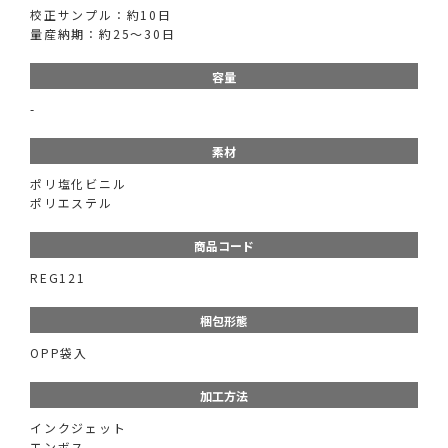
校正サンプル：約10日
量産納期：約25～30日
容量
-
素材
ポリ塩化ビニル
ポリエステル
商品コード
REG121
梱包形態
OPP袋入
加工方法
インクジェット
エンボス