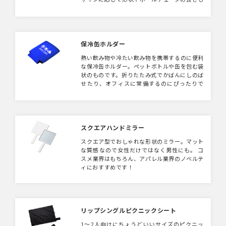
アレンジ可能な自由度の高いアイテムです。
保冷缶ホルダー
熱い飲み物や冷たい飲み物を携帯するのに便利
な保冷缶ホルダー。ペットボトルや缶を包む袋
状のものです。折りたたみ式でかばんにしのば
せたり、オフィスに常備するのにぴったりで
す。ウェットスーツに近い手触り良いネオプレ
ーン素材で作られた缶ホルダー。伸縮、防水性
が高く、高い保冷温効果があるのが特徴です。
缶ホルダーのほかにペットボトルホルダーの製
作も可能です、ご相談ください。
スクエアハンドミラー
スクエア型でおしゃれな形状のミラー。マット
な質感なので女性だけではなく男性にも。 コ
スメ業界はもちろん、アパレル業界のノベルテ
ィにおすすめです！
リップシングルピクニックシート
1〜2人向けにちょうどいいサイズのピクニッ