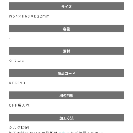
サイズ
W54×H60×D22mm
容量
-
素材
シリコン
商品コード
REG093
梱包形態
OPP袋入れ
加工方法
シルク印刷
加工方法についての詳細は
こちら
をご確認ください。