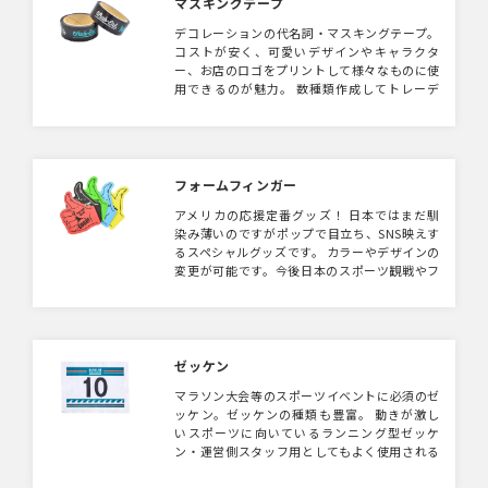
マスキングテープ
デコレーションの代名詞・マスキングテープ。
コストが安く、可愛いデザインやキャラクタ
ー、お店のロゴをプリントして様々なものに使
用できるのが魅力。 数種類作成してトレーデ
ィングするのがオススメ！
フォームフィンガー
アメリカの応援定番グッズ！ 日本ではまだ馴
染み薄いのですがポップで目立ち、SNS映えす
るスペシャルグッズです。 カラーやデザインの
変更が可能です。今後日本のスポーツ観戦やフ
ァンイベントの定番グッズになっていくでしょ
う！
ゼッケン
マラソン大会等のスポーツイベントに必須のゼ
ッケン。ゼッケンの種類も豊富。 動きが激し
いスポーツに向いているランニング型ゼッケ
ン・運営側スタッフ用としてもよく使用される
肩ひもタイプゼッケン、 生地を安全ピンなど