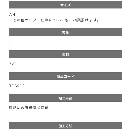
サイズ
Ａ4
※その他サイズ・仕様についてもご相談頂けます。
容量
-
素材
PVC
商品コード
REG013
梱包形態
袋詰めの有無選択可能
加工方法