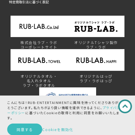
特定商取引法に基づく表記
株式会社ラブ・ラボ
オリジナルTシャツ製作
コーポレートサイト
ラブ・ラボ
オリジナルタオル・
オリジナルはっぴ
名入れタオル
ラブ・ラボはっぴ
ラブ・ラボタオル
こんにちは！RUB-ENTERTAINMENTに興味を持ってくださりありが
とうございます。
私たちがより良い情報を提供できるように、
プライバシ
ーポリシー
に基づいたCookieの取得と
利用に同意をお願いいたしま
プライバシーマーク制度
す。
この商品を問い合わせる
同意する
Cookieを無効化
©︎ RUB-ENTERTAINMENT by RUB-LAB.