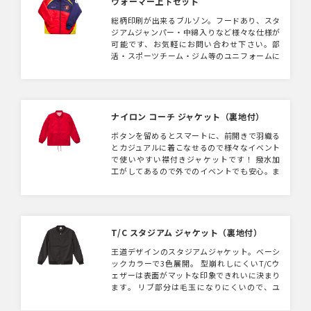
ウォーマー上下セット
総柄印刷が出来るブルゾン。フードあり、スタ
ジアムジャンパー・中綿入りなど様々な仕様が
可能です、お気軽にお問い合わせ下さい。部
活・スポーツチーム・ジム等のユニフォームに
も最適です。上下セットはもちろん、アウター
だけ、ボトムだけというご注文も可能です。サ
ンプルと同型であればデザイン変更可能、サイ
ズはジュニア～XLまで取扱いございます。掲載
されているウェア以外の製作も可能です。お気
ナイロン コーチ ジャケット（裏地付）
軽にご相談ください。10枚から作成可能です。
ボタンを留めるとスマートに、前開きで羽織る
とカジュアルに着こなせるので様々なイベント
で使いやすい襟付きジャケットです！ 撥水加
工がしてあるので外でのイベントでも安心。ま
た、裏地付きなので寒い日でも暖かくおすすめ
です。
T/C スタジアム ジャケット（裏地付）
王道デザインのスタジアムジャケット。ベーシ
ックカラーで3色展開。 型崩れしにくいT/Cウ
ェザーは表面がマットな印象できれいに決まり
ます。 リブ部分は毛玉になりにくいので、ユ
ニフォームにも適しております。