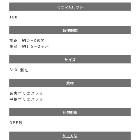
ミニマムロット
100
製作期間
校正：約2～3週間
量産：約1.5～2ヶ月
サイズ
S~XL混在
素材
表裏ポリエステル
中綿ポリエステル
梱包形態
OPP袋
加工方法