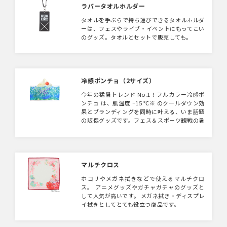
ラバータオルホルダー
タオルを手ぶらで持ち運びできるタオルホルダ
ーは、フェスやライブ・イベントにもってこい
のグッズ。タオルとセットで販売しても。
冷感ポンチョ（2サイズ）
今年の猛暑トレンド No.1！フルカラー冷感ポ
ンチョ は、肌温度 −15 ℃※ のクールダウン効
果とブランディングを同時に叶える、いま話題
の販促グッズです。フェス＆スポーツ観戦の暑
さ対策として、大注目アイテムです！ （※試験
条件下での比較値。使用環境や個人差により体
感は異なります。） レギュラーサイズ／ワイ
ドサイズの2サイズで製作可能です。
マルチクロス
ホコリやメガネ拭きなどで使えるマルチクロ
ス。 アニメグッズやガチャガチャのグッズと
して人気が高いです。 メガネ拭き・ディスプレ
イ拭きとしてとても役立つ商品です。