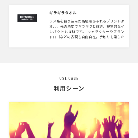
ギラギラタオル
ラメ糸を織り込んだ高級感あふれるプリントタ
オル。光の角度でギラギラと輝き、視覚的なイ
ンパクトも抜群です。 キャラクターやブラン
ドロゴなどの表現も自由自在。手触りも柔らか
く、実用性を兼ね備えた仕上がり。 OEMやノ
ベルティ、イベントグッズなど多用途に対応可
能です。
USE CASE
利用シーン