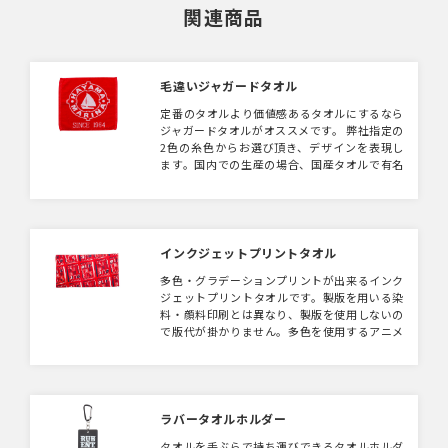
関連商品
毛違いジャガードタオル
定番のタオルより価値感あるタオルにするなら
ジャガードタオルがオススメです。 弊社指定の
2色の糸色からお選び頂き、デザインを表現し
ます。国内での生産の場合、国産タオルで有名
な今治で製作いたします。今治タオルは高級ノ
ベルティ・販促品として大人気。 糸でデザイ
ンを表現するため、細かすぎる柄は不向きです
がシンプルな柄であれば迫力が出ておすすめで
す。
インクジェットプリントタオル
多色・グラデーションプリントが出来るインク
ジェットプリントタオルです。製版を用いる染
料・顔料印刷とは異なり、製版を使用しないの
で版代が掛かりません。多色を使用するアニメ
系やグラフィックデザインがオススメです。
ラバータオルホルダー
タオルを手ぶらで持ち運びできるタオルホルダ