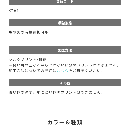
商品コード
KT04
梱包形態
袋詰めの有無選択可能
加工方法
シルクプリント/刺繍
※縫い目の上など平らではない部分のプリントはできません。
加工方法についての詳細は
こちら
をご確認ください。
その他
濃い色のタオル地に淡い色のプリントはできません。
カラー＆種類