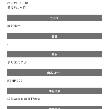
校正約10日間
量産約1ヶ月
サイズ
弊社指定
容量
-
素材
ポリエステル
商品コード
REHP001
梱包形態
袋詰めの有無選択可能