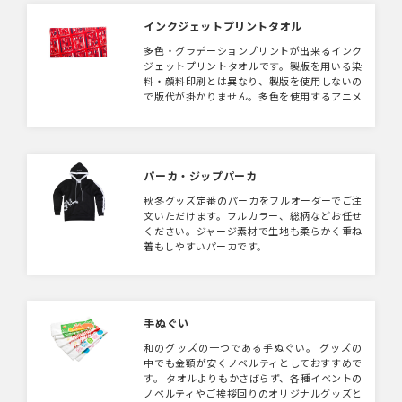
生地もメッシュタイプ・コットンのような触り
心地のタイプなど選択可能です。
インクジェットプリントタオル
多色・グラデーションプリントが出来るインク
ジェットプリントタオルです。製版を用いる染
料・顔料印刷とは異なり、製版を使用しないの
で版代が掛かりません。多色を使用するアニメ
系やグラフィックデザインがオススメです。
パーカ・ジップパーカ
秋冬グッズ定番のパーカをフルオーダーでご注
文いただけます。フルカラー、総柄などお任せ
ください。ジャージ素材で生地も柔らかく重ね
着もしやすいパーカです。
手ぬぐい
和のグッズの一つである手ぬぐい。 グッズの
中でも金額が安くノベルティとしておすすめで
す。 タオルよりもかさばらず、各種イベントの
ノベルティやご挨拶回りのオリジナルグッズと