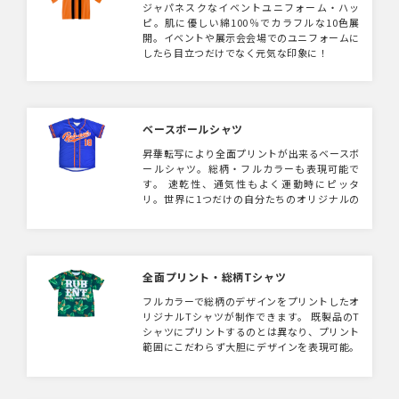
ジャパネスクなイベントユニフォーム・ハッ
ピ。肌に優しい綿100％でカラフルな10色展
開。イベントや展示会会場でのユニフォームに
したら目立つだけでなく元気な印象に！
ベースボールシャツ
昇華転写により全面プリントが出来るベースボ
ールシャツ。総柄・フルカラーも表現可能で
す。 速乾性、通気性もよく運動時にピッタ
リ。世界に1つだけの自分たちのオリジナルの
ユニフォームを！ スポーツチームユニフォー
ムのほか、展示会でのスタッフユニフォーム、
アーティストの物販ウェアとしてもおすすめで
す。
全面プリント・総柄Tシャツ
フルカラーで総柄のデザインをプリントしたオ
リジナルTシャツが制作できます。 既製品のT
シャツにプリントするのとは異なり、プリント
範囲にこだわらず大胆にデザインを表現可能。
100枚からフルオーダーOK。 キャラクターを
大きくプリントするデザインや、総柄・グラデ
ーション・マーブル調のデザインがおすすめ。