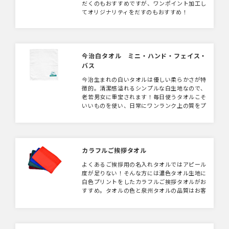
だくのもおすすめですが、ワンポイント加工し
てオリジナリティをだすのもおすすめ！
今治白タオル ミニ・ハンド・フェイス・
バス
今治生まれの白いタオルは優しい柔らかさが特
徴的。清潔感溢れるシンプルな白生地なので、
老若男女に重宝されます！毎日使うタオルこそ
いいものを使い、日常にワンランク上の質をプ
ラスしてみませんか。
カラフルご挨拶タオル
よくあるご挨拶用の名入れタオルではアピール
度が足りない！そんな方には濃色タオル生地に
白色プリントをしたカラフルご挨拶タオルがお
すすめ。タオルの色と泉州タオルの品質はお客
様の印象に残ること間違いなしです。