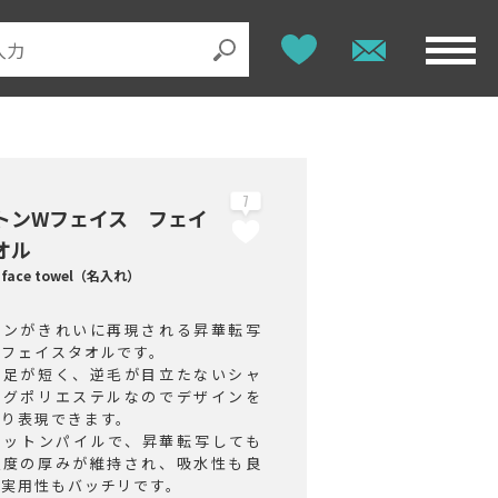
7
トンWフェイス フェイ
オル
n face towel（名入れ）
インがきれいに再現される昇華転写
のフェイスタオルです。
毛足が短く、逆毛が目立たないシャ
ングポリエステルなのでデザインを
きり表現できます。
コットンパイルで、昇華転写しても
程度の厚みが維持され、吸水性も良
で実用性もバッチリです。