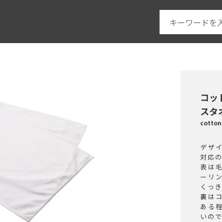
コッ
スタ
cotto
デザ
対応
表は
ーリ
くっ
裏は
ある
いの