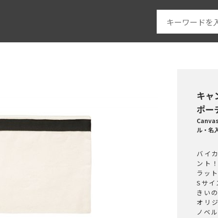
キャ
ポーチ
Canva
ル・名
バイ
ント
ラッ
Sサ
きい
オリ
ノベ