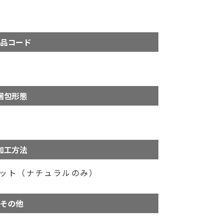
品コード
梱包形態
加工方法
ェット（ナチュラルのみ）
その他