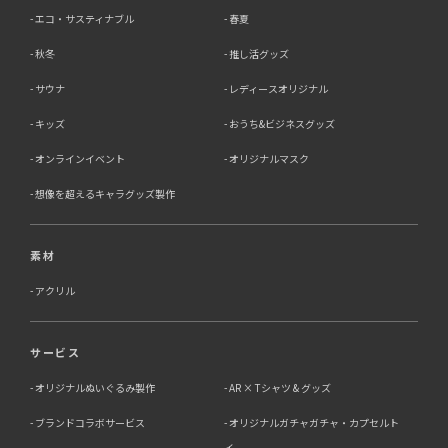
エコ・サスティナブル
春夏
秋冬
推し活グッズ
サウナ
レディースオリジナル
キッズ
おうち&ビジネスグッズ
オンラインイベント
オリジナルマスク
想像を超えるキャラグッズ製作
素材
アクリル
サービス
オリジナルぬいぐるみ製作
AR × Tシャツ & グッズ
ブランドコラボサービス
オリジナルガチャガチャ・カプセルト
イ