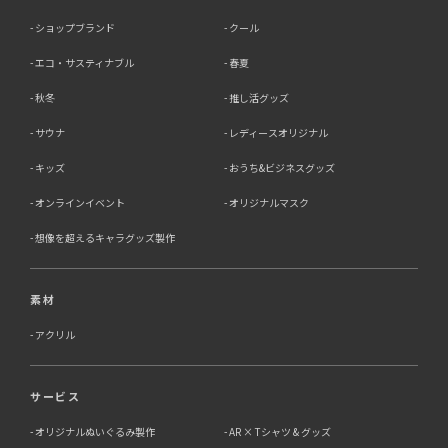
ショップブランド
クール
エコ・サスティナブル
春夏
秋冬
推し活グッズ
サウナ
レディースオリジナル
キッズ
おうち&ビジネスグッズ
オンラインイベント
オリジナルマスク
想像を超えるキャラグッズ製作
素材
アクリル
サービス
オリジナルぬいぐるみ製作
AR × Tシャツ & グッズ