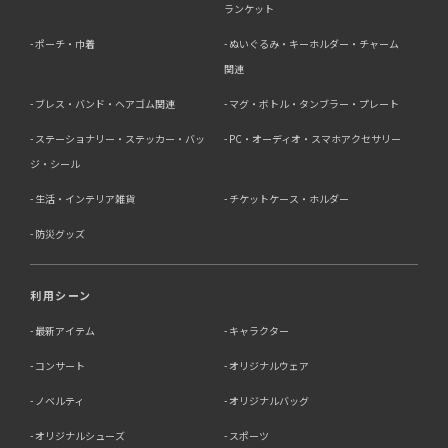
ランケット
お客様の個人情報は、以下掲げる場合以外に、事前にご本
人の同意無く第三者に提供することはありません。
ポーチ・巾着
ぬいぐるみ・キーホルダー・チャーム
・法令に基づく場合
・人の生命、身体又は財産の保護にために必要がある場合
関連
であって、本人の同意を得る事が困難であるとき
ブレス・バンド・ヘアゴム関連
マグ・ボトル・タンブラー・プレート
・公衆衛生の向上又は児童の健全な育成の推進のために特
に必要がある場合であって、本人の同意を得る事が困難で
ステーショナリー・ステッカー・バッ
PC・オーディオ・スマホアクセサリー
あるとき
・国の機関若しくは地方公共団体又はその委託を受けた者
ジ・シール
が法令の定める事務を遂行することに対して協力する必要
生活・インテリア雑貨
チケットケース・ホルダー
がある場合であって、本人の同意を得ることによって当該
事務の遂行に支障を及ぼすおそれがあるとき
防災グッズ
5．個人情報の取扱業務の委託
利用シーン
当社は個人情報の取扱業務の全部または一部を外部に業務
委託する場合があります。
最新アイテム
キャラクター
その際、弊社は、個人情報を適切に保護できる管理体制を
敷き実行していることを条件として委託先を厳選したうえ
コンサート
オリジナルウェア
で、機密保持契約を委託先と締結し、お客様の個人情報を
厳密に管理させます。
ノベルティ
オリジナルバッグ
6．個人情報（保有個人データを含む）の利用目的通知、
オリジナルシューズ
スポーツ