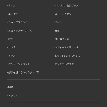
開示・訂正等、利用停止等の請求
タオル
オリジナル防災グッズ
当社は、ご本人様からの求めに応じ、当社が保有するご本
エチケット
ステーショナリー
人の個人情報の利用目的の通知、開示、訂正・追加・削
除、利用停止・消去または第三者提供の停止等のご請求を
ショップブランド
クール
受けた場合は速やかに対応いたします。これらの請求は、
次の窓口にて受け付けております。
エコ・サスティナブル
春夏
【個人情報保護に関するお問合せ先】
秋冬
推し活グッズ
〒761-0323 香川県高松市亀田町90-1
株式会社ラブ・ラボ
サウナ
レディースオリジナル
電話：087-847-2000
キッズ
おうち&ビジネスグッズ
電子メール：
info@rub-lab.com
オンラインイベント
オリジナルマスク
【認定個人情報保護団体の名称及び、苦情の解決の申出
先】 ※個人情報の取り扱いに関する苦情のみを受付けて
想像を超えるキャラグッズ製作
います 一般財団法人日本情報経済社会推進協会 認定個人
情報保護団体事務局 〒106-0032 東京都港区六本木一丁
目9番9号 六本木ファーストビル内 電話：03-5860-
素材
7565 / 0120-700-779
アクリル
7．個人情報の提供の任意性と提供されない場合に起こり
うる影響について