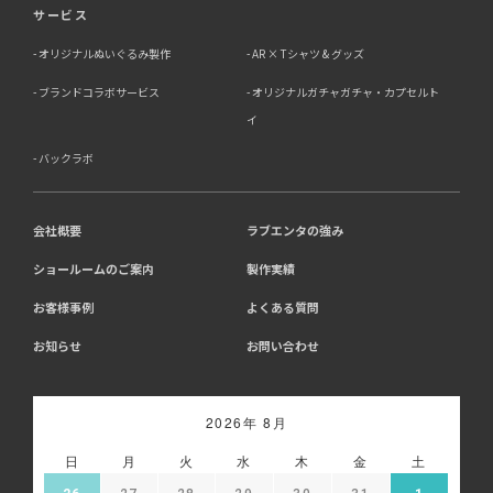
サービス
お客様がご自身の個人情報を弊社に提供されるか否かは、
お客様のご判断によりますが、もしご提供されない場合に
オリジナルぬいぐるみ製作
AR × Tシャツ & グッズ
は、適切なサービスが提供できない場合がありますので予
めご了承ください。
ブランドコラボサービス
オリジナルガチャガチャ・カプセルト
イ
8．Cookie（クッキー）等の利用について
バックラボ
当社のウェブサイトでは、お客様に適したサービスや情
報、広告等を提供する目的のため、Cookie（クッキー）
及びそれに類する技術を利用することがあります。
13-1 アクセス解析ツールについて、当社は、利用状況の
会社概要
ラブエンタの強み
分析のために、Google社が提供する「Google アナリテ
ショールームのご案内
製作実績
ィクス」を利用しています。Google アナリティクスは、
Cookieを利用して利用者の情報を収集しますが、個人を
お客様事例
よくある質問
特定する情報は取得していません。収集される情報は、
Google社のプライバシーポリシーに基づいて管理されま
お知らせ
お問い合わせ
す。
・Google アナリティクス利用規約:
https://marketingplatform.google.com/about/analytics/t
・Google プライバシーポリシー:
2026年 8月
https://policies.google.com/privacy
・Google アナリティクス オプトアウト アドオン:
日
月
火
水
木
金
土
https://tools.google.com/dlpage/gaoptout