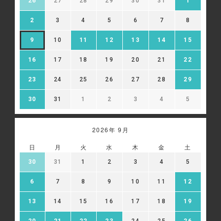
26
27
28
29
30
31
1
13-2 広告配信について、当社はGoogle等の第三者広告
配信事業者を利用しており、当該第三者がCookie等によ
2
3
4
5
6
7
8
ってお客様のウェブサイトへの訪問・行動履歴情報を取
得、利用する場合があります。また、当社が保有する個人
9
10
11
12
13
14
15
情報を、氏名や住所など直接特定の個人を識別できる情報
を除外し、ハッシュ化（※）等の加工を行ったうえで、当
該第三者に提供し、広告配信に利用することがあります。
16
17
18
19
20
21
22
当該第三者によって取得された情報は、当該第三者のプラ
イバシーポリシーに従って取り扱われます。お客様は、当
23
24
25
26
27
28
29
該第三者のウェブサイト内に設けられたオプトアウト（無
効化）ページにアクセスして、広告配信を停止することが
30
31
1
2
3
4
5
できます。
※ハッシュ化とは、元の値を復元できない形に変換する処
理のことです。
2026年 9月
Google 広告設定:
https://adssettings.google.com/authenticated
日
月
火
水
木
金
土
30
31
1
2
3
4
5
6
7
8
9
10
11
12
13
14
15
16
17
18
19
20
21
22
23
24
25
26