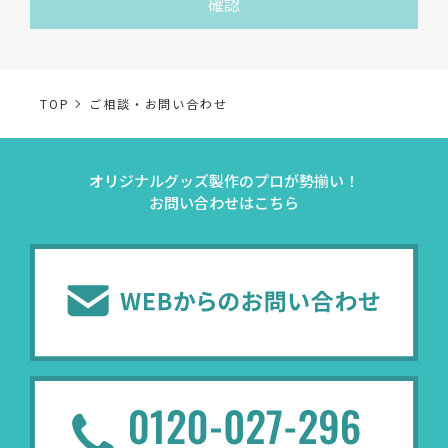
確認
において正当な事業遂行の範囲内で利用いたします。
なお，当社の個人情報（保有個人データを含む）の利用目
的は以下のようになります。
TOP
ご相談・お問い合わせ
事業内容
個人情報の利用目的
オリジナルグッズ製作のプロが勢揃い！
当社通信販売における
お問い合わせはこちら
事業活動における満足
受発注業務
受発注業務、会員管理
会員管理業務
業務上のご連絡および
お問い合わせ業務
弊社製品やサービスに関
（開示対象個人情報）
問い合わせへの対応の
法令により正当な理由
販促業務
お客様の作品紹介を通
（開示対象個人情報）