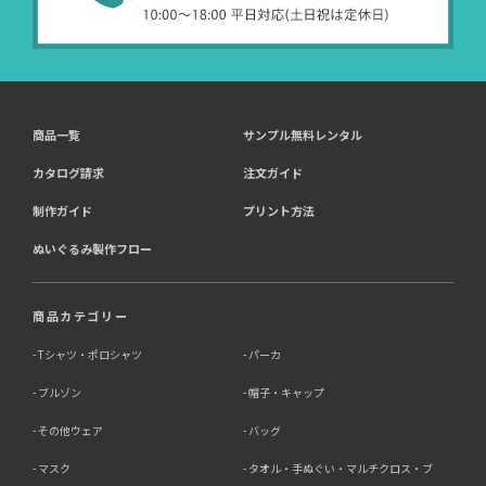
受託業務
契約した小売店より委託された
（間接取得）
商品一覧
サンプル無料レンタル
4．個人情報を第三者に提供することが予定される場合の
事項
カタログ請求
注文ガイド
第三者に提供する目的：パーソナライズ広告配信および効
制作ガイド
プリント方法
果測定・最適化のため。
ぬいぐるみ製作フロー
提供する個人情報の項目：Cookie 等の識別子、広告 ID、
閲覧・行動履歴、IP、ブラウザ・端末情報、（同意時）メ
ールアドレス等のハッシュ値。
提供の手段又は方法：当社ウェブサイトのタグ・SDK・
商品カテゴリー
API 等による安全な電送、又は管理コンソールからの連
携。
Tシャツ・ポロシャツ
パーカ
ブルゾン
帽子・キャップ
提供先：広告配信事業者（例：Google LLC等）。
個人情報の取り扱いに関する契約：提供先と個人情報取扱
その他ウェア
バッグ
い契約（目的外利用禁止、再提供制限、安全管理措置等）
を締結しています。
マスク
タオル・手ぬぐい・マルチクロス・ブ