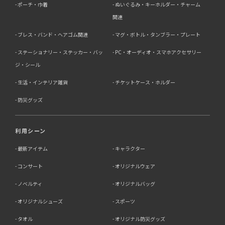
ポーチ・巾着
ぬいぐるみ・キーホルダー・チャーム
・法令に基づく場合
・人の生命、身体又は財産の保護にために必要がある場合
関連
であって、本人の同意を得る事が困難であるとき
ブレス・バンド・ヘアゴム関連
マグ・ボトル・タンブラー・プレート
・公衆衛生の向上又は児童の健全な育成の推進のために特
に必要がある場合であって、本人の同意を得る事が困難で
ステーショナリー・ステッカー・バッ
PC・オーディオ・スマホアクセサリー
あるとき
・国の機関若しくは地方公共団体又はその委託を受けた者
ジ・シール
が法令の定める事務を遂行することに対して協力する必要
生活・インテリア雑貨
チケットケース・ホルダー
がある場合であって、本人の同意を得ることによって当該
事務の遂行に支障を及ぼすおそれがあるとき
防災グッズ
5．個人情報の取扱業務の委託
利用シーン
当社は個人情報の取扱業務の全部または一部を外部に業務
委託する場合があります。
最新アイテム
キャラクター
その際、弊社は、個人情報を適切に保護できる管理体制を
敷き実行していることを条件として委託先を厳選したうえ
コンサート
オリジナルウェア
で、機密保持契約を委託先と締結し、お客様の個人情報を
厳密に管理させます。
ノベルティ
オリジナルバッグ
6．個人情報（保有個人データを含む）の利用目的通知、
オリジナルシューズ
スポーツ
開示・訂正等、利用停止等の請求
タオル
オリジナル防災グッズ