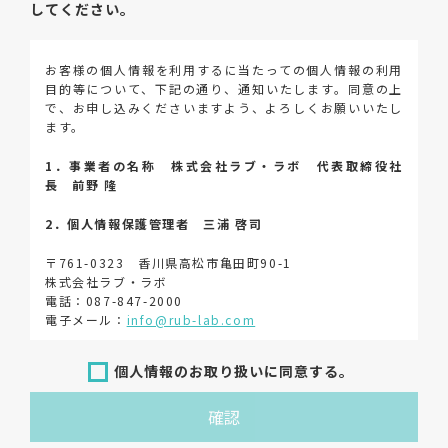
してください。
お客様の個人情報を利用するに当たっての個人情報の利用
目的等について、下記の通り、通知いたします。同意の上
で、お申し込みくださいますよう、よろしくお願いいたし
ます。
1．事業者の名称 株式会社ラブ・ラボ 代表取締役社
長 前野 隆
2．個人情報保護管理者 三浦 啓司
〒761-0323 香川県高松市亀田町90-1
株式会社ラブ・ラボ
電話：087-847-2000
電子メール：
info@rub-lab.com
3．個人情報（保有個人データを含む）の利用目的
個人情報のお取り扱いに同意する。
お客様の個人情報は、各種お問い合わせ対応のため、弊社
確認
において正当な事業遂行の範囲内で利用いたします。
なお，当社の個人情報（保有個人データを含む）の利用目