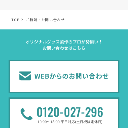
的は以下のようになります。
TOP
ご相談・お問い合わせ
事業内容
個人情報の利用目的
オリジナルグッズ製作のプロが勢揃い！
当社通信販売における
お問い合わせはこちら
事業活動における満足
受発注業務
受発注業務、会員管理
会員管理業務
業務上のご連絡および
お問い合わせ業務
弊社製品やサービスに関
（開示対象個人情報）
問い合わせへの対応の
法令により正当な理由
販促業務
お客様の作品紹介を通
（開示対象個人情報）
受託業務