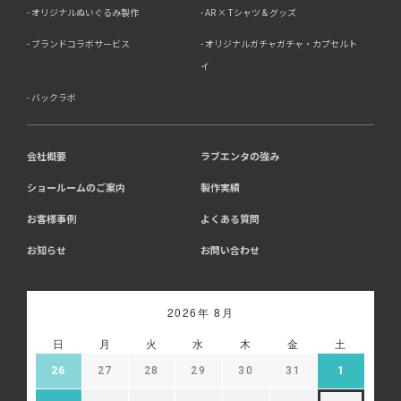
お客様のご判断によりますが、もしご提供されない場合に
オリジナルぬいぐるみ製作
AR × Tシャツ & グッズ
は、適切なサービスが提供できない場合がありますので予
めご了承ください。
ブランドコラボサービス
オリジナルガチャガチャ・カプセルト
イ
8．Cookie（クッキー）等の利用について
バックラボ
当社のウェブサイトでは、お客様に適したサービスや情
報、広告等を提供する目的のため、Cookie（クッキー）
及びそれに類する技術を利用することがあります。
13-1 アクセス解析ツールについて、当社は、利用状況の
会社概要
ラブエンタの強み
分析のために、Google社が提供する「Google アナリテ
ショールームのご案内
製作実績
ィクス」を利用しています。Google アナリティクスは、
Cookieを利用して利用者の情報を収集しますが、個人を
お客様事例
よくある質問
特定する情報は取得していません。収集される情報は、
Google社のプライバシーポリシーに基づいて管理されま
お知らせ
お問い合わせ
す。
・Google アナリティクス利用規約:
https://marketingplatform.google.com/about/analytics/t
・Google プライバシーポリシー:
2026年 8月
https://policies.google.com/privacy
・Google アナリティクス オプトアウト アドオン:
日
月
火
水
木
金
土
https://tools.google.com/dlpage/gaoptout
26
27
28
29
30
31
1
13-2 広告配信について、当社はGoogle等の第三者広告
配信事業者を利用しており、当該第三者がCookie等によ