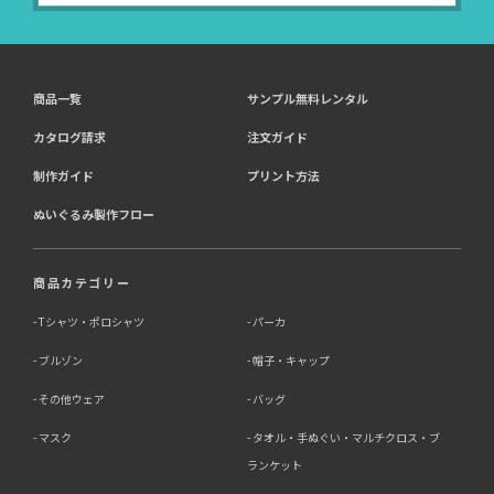
契約した小売店より委託された
（間接取得）
商品一覧
サンプル無料レンタル
4．個人情報を第三者に提供することが予定される場合の
事項
カタログ請求
注文ガイド
第三者に提供する目的：パーソナライズ広告配信および効
制作ガイド
プリント方法
果測定・最適化のため。
ぬいぐるみ製作フロー
提供する個人情報の項目：Cookie 等の識別子、広告 ID、
閲覧・行動履歴、IP、ブラウザ・端末情報、（同意時）メ
ールアドレス等のハッシュ値。
提供の手段又は方法：当社ウェブサイトのタグ・SDK・
商品カテゴリー
API 等による安全な電送、又は管理コンソールからの連
携。
Tシャツ・ポロシャツ
パーカ
ブルゾン
帽子・キャップ
提供先：広告配信事業者（例：Google LLC等）。
個人情報の取り扱いに関する契約：提供先と個人情報取扱
その他ウェア
バッグ
い契約（目的外利用禁止、再提供制限、安全管理措置等）
を締結しています。
マスク
タオル・手ぬぐい・マルチクロス・ブ
ランケット
お客様の個人情報は、以下掲げる場合以外に、事前にご本
人の同意無く第三者に提供することはありません。