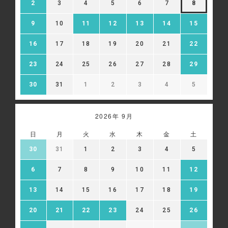
2
3
4
5
6
7
8
ってお客様のウェブサイトへの訪問・行動履歴情報を取
得、利用する場合があります。また、当社が保有する個人
9
10
11
12
13
14
15
情報を、氏名や住所など直接特定の個人を識別できる情報
を除外し、ハッシュ化（※）等の加工を行ったうえで、当
該第三者に提供し、広告配信に利用することがあります。
16
17
18
19
20
21
22
当該第三者によって取得された情報は、当該第三者のプラ
イバシーポリシーに従って取り扱われます。お客様は、当
23
24
25
26
27
28
29
該第三者のウェブサイト内に設けられたオプトアウト（無
効化）ページにアクセスして、広告配信を停止することが
30
31
1
2
3
4
5
できます。
※ハッシュ化とは、元の値を復元できない形に変換する処
理のことです。
2026年 9月
Google 広告設定:
https://adssettings.google.com/authenticated
日
月
火
水
木
金
土
30
31
1
2
3
4
5
6
7
8
9
10
11
12
13
14
15
16
17
18
19
20
21
22
23
24
25
26