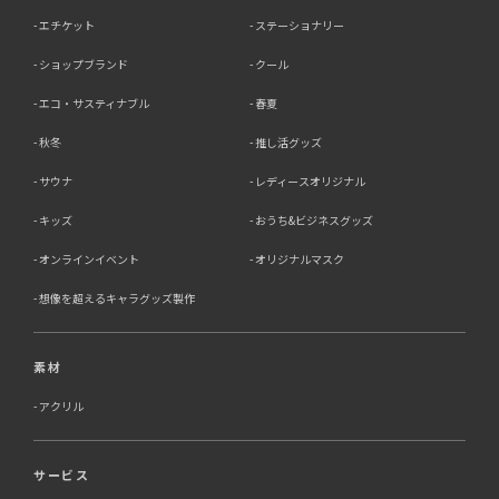
当社は、ご本人様からの求めに応じ、当社が保有するご本
エチケット
ステーショナリー
人の個人情報の利用目的の通知、開示、訂正・追加・削
除、利用停止・消去または第三者提供の停止等のご請求を
ショップブランド
クール
受けた場合は速やかに対応いたします。これらの請求は、
次の窓口にて受け付けております。
エコ・サスティナブル
春夏
【個人情報保護に関するお問合せ先】
秋冬
推し活グッズ
〒761-0323 香川県高松市亀田町90-1
株式会社ラブ・ラボ
サウナ
レディースオリジナル
電話：087-847-2000
キッズ
おうち&ビジネスグッズ
電子メール：
info@rub-lab.com
オンラインイベント
オリジナルマスク
【認定個人情報保護団体の名称及び、苦情の解決の申出
先】 ※個人情報の取り扱いに関する苦情のみを受付けて
想像を超えるキャラグッズ製作
います 一般財団法人日本情報経済社会推進協会 認定個人
情報保護団体事務局 〒106-0032 東京都港区六本木一丁
目9番9号 六本木ファーストビル内 電話：03-5860-
素材
7565 / 0120-700-779
アクリル
7．個人情報の提供の任意性と提供されない場合に起こり
うる影響について
サービス
お客様がご自身の個人情報を弊社に提供されるか否かは、