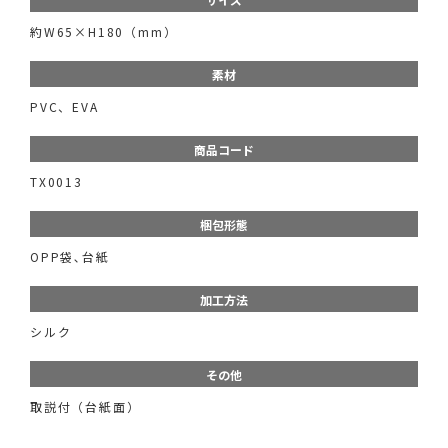
約W65×H180（mm）
素材
PVC、EVA
商品コード
TX0013
梱包形態
OPP袋､台紙
加工方法
シルク
その他
取説付（台紙面）