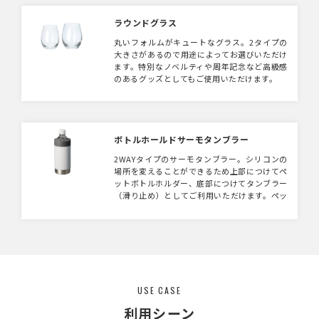
ラウンドグラス
丸いフォルムがキュートなグラス。2タイプの
大きさがあるので用途によってお選びいただけ
ます。特別なノベルティや周年記念など高級感
のあるグッズとしてもご使用いただけます。
ボトルホールドサーモタンブラー
2WAYタイプのサーモタンブラー。シリコンの
場所を変えることができるため上部につけてペ
ットボトルホルダー、底部につけてタンブラー
（滑り止め）としてご利用いただけます。ペッ
トボトルは市販の500〜550mlまで対応。様々
な形状のペットボトルをピッタリ固定できま
す。ステンレス真空2層なので結露しないため
水滴でバッグや机を濡らす心配なくご使用いた
だけます。 加工は回転シルクのため広範囲に
印刷可能。食品業界のノベルティや、アウトド
アグッズの物販などにおすすめのアイテムで
USE CASE
す。 缶タイプもございます。
利用シーン