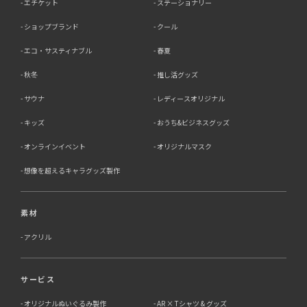
エチケット
ステーショナリー
ショップブランド
クール
エコ・サスティナブル
春夏
秋冬
推し活グッズ
サウナ
レディースオリジナル
キッズ
おうち&ビジネスグッズ
オンラインイベント
オリジナルマスク
想像を超えるキャラグッズ製作
素材
アクリル
サービス
オリジナルぬいぐるみ製作
AR × Tシャツ & グッズ