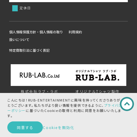
定休日
個人情報保護方針・個人情報の取り
利用規約
扱いについて
特定商取引法に基づく表記
株式会社ラブ・ラボ
オリジナルTシャツ製作
コーポレートサイト
ラブ・ラボ
こんにちは！RUB-ENTERTAINMENTに興味を持ってくださりありが
とうございます。
私たちがより良い情報を提供できるように、
プライバシ
ーポリシー
に基づいたCookieの取得と
利用に同意をお願いいたしま
す。
この商品を問い合わせる
オリジナルタオル・
オリジナルはっぴ
同意する
Cookieを無効化
名入れタオル
ラブ・ラボはっぴ
ラブ・ラボタオル