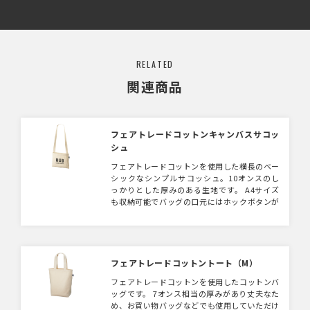
RELATED
関連商品
フェアトレードコットンキャンバスサコッ
シュ
フェアトレードコットンを使用した横長のベー
シックなシンプルサコッシュ。10オンスのし
っかりとした厚みのある生地です。 A4サイズ
も収納可能でバッグの口元にはホックボタンが
ついており、誤って荷物が飛び出てしまうこと
を防ぎます。 国際フェアトレード認証ラベル
付きのアイテムとなっており、SDGsやサステ
ィナブルへの取り組みとしてのノベルティにお
すすめです。
フェアトレードコットントート（M）
フェアトレードコットンを使用したコットンバ
ッグです。 7オンス相当の厚みがあり丈夫なた
め、お買い物バッグなどでも使用していただけ