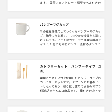
ます。 国際フェアトレード認証ラベル付きの
アイテムとなっており、 SDGsやサスティナブ
ルへの取り組みで企業価値を高めるられます。
▼フェアトレードとは？ フェアトレードとは
発展途上国の原料や製品を適正な価格で購入す
ることで、そのような国の人々の生活改善や自
バンブーマグカップ
治るを支援する活動です。 当製品に使用され
竹の繊維を使用してつくったバンブーマグカッ
ているコットンもフェアトレード認証生産者か
プ。陶器よりも軽く、しなやかな性質から割れ
ら基準に従って調達された認証コットンです。
にくいです。マットなカラーで注目度抜群のア
▼国際フェアトレード認証コットンラベルと
イテム！ 他にも同じバンブー素材のタンブラ
は？ 国際フェアトレード認証ラベルは、その
ー（Mサイズ・Lサイズ）があります。 ※2021
原料が生産されてから、輸出入、加工、製造工
年07月にホワイトの色味が変更となりまし
程を経て「国際フェアトレード認証製品」とし
た。 更新日：2024年6月
て完成品となるまでの各工程で、国際フェアト
レードラベル機構（Fairtrade
カトラリーセット バンブータイプ（2
International）が定めた国際フェアトレード
基準が守られていることを証明するラベルで
点）
す。 つまり、この商品はフェアトレードだと
環境にやさしい竹を使用したバンブータイプの
いう証明書や目印のような役割をしています。
カトラリーセットです。 スプーンとお箸のセッ
トとなっており、繰り返し使用できるのでプラ
削減ができるエコ商品です。 紐付きのカトラ
リー袋を付属しており、 持ち運びの際はカト
ラリーを袋に入れて紐を括るだけで簡単に持ち
運びできます。 素材のはアウトドアでも馴染
みやすい天然竹を使用しており、ステンレスや
アルミと比較すると熱が伝わりにくく、 熱い