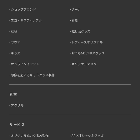
ショップブランド
クール
エコ・サスティナブル
春夏
秋冬
推し活グッズ
サウナ
レディースオリジナル
キッズ
おうち&ビジネスグッズ
オンラインイベント
オリジナルマスク
想像を超えるキャラグッズ製作
素材
アクリル
サービス
オリジナルぬいぐるみ製作
AR × Tシャツ & グッズ