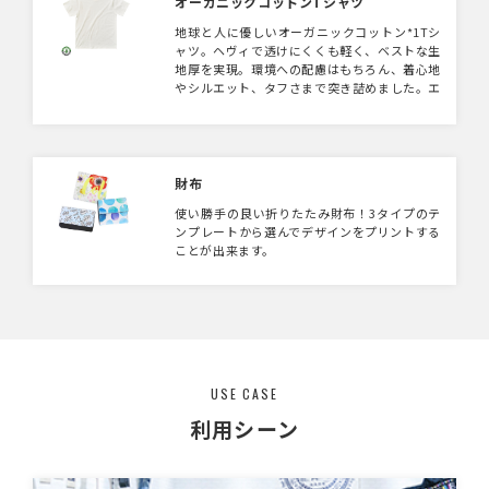
オーガニックコットンTシャツ
食べ物でも食べやすいのでお子様も安心してご
地球と人に優しいオーガニックコットン*1Tシ
使用いただけます。 ※竹は天然素材の為、形
ャツ。ヘヴィで透けにくくも軽く、ベストな生
状や色に個体差が発生します。 カトラリー袋
地厚を実現。環境への配慮はもちろん、着心地
にはシルク印刷が可能となっております。 食
やシルエット、タフさまで突き詰めました。エ
料・飲料品メーカー様のノベルティ使用はもち
シカル*2を身近にできるTシャツです。エコに
ろん、 日常使いするアイテムなのでアーティス
こだわったアイテムをお探しの方にぴったりの
ト等の物販品としてもおすすめです。 ＊竹は二
1枚です。 *1）オーガニックコットンとは、3
酸化炭素を吸収し、栽培の際に人工肥料や薬品
年以上農薬や化学肥料を使わない農地で栽培さ
を必要とせず、発芽してからたったの3年で成
れた綿のことを言います。 *2）エシカルとは
財布
木になります。 非常に生育が早く、植竹は3~4
限られた資源を必要な分だけ使い、人・環境・
年で伐採ができ、継続的に安定した利用が可能
使い勝手の良い折りたたみ財布！3タイプのテ
社会にとって健康的な方法で「もの」を生み出
です。 また、伐採した切り株から新たに再
ンプレートから選んでデザインをプリントする
すこと。また、その「もの」を長く大切に使う
生・成長するため植え替えの必要がなく土壌へ
ことが出来ます。
ことで倫理的な循環を実現すること。 ※全て
の負担もかからないことから、現在エコ素材と
の「製造工程」において、国際的な認証機関に
して注目されています。
よる検証を行い、承認を受けた工場で生産して
います。
USE CASE
利用シーン