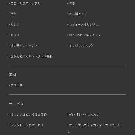
エコ・サスティナブル
春夏
秋冬
推し活グッズ
サウナ
レディースオリジナル
キッズ
おうち&ビジネスグッズ
オンラインイベント
オリジナルマスク
想像を超えるキャラグッズ製作
素材
アクリル
サービス
オリジナルぬいぐるみ製作
AR × Tシャツ & グッズ
ブランドコラボサービス
オリジナルガチャガチャ・カプセルト
イ