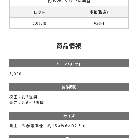
約H5✕W6✕D2.5㎝の場合
ロット
単価(税込)
5,000個
630円
商品情報
ミニマムロット
5,000
製作期間
校正：約3週間
量産：約6～7週間
サイズ
自由 ※参考画像：約H5✕W6✕D2.5㎝