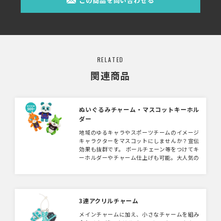
この商品を問い合わせる
RELATED
関連商品
ぬいぐるみチャーム・マスコットキーホル
ダー
地域のゆるキャラやスポーツチームのイメージ
キャラクターをマスコットにしませんか？宣伝
効果も抜群です。 ボールチェーン等をつけてキ
ーホルダーやチャーム仕上げも可能。大人気の
ぬい撮り（旅行先等で「ぬいぐるみ」を連れて
いき「撮る」で「ぬい撮り」）にもぴったりサ
イズです。オリジナルぬいぐるみ制作もこちら
で承っております。 【注意事項】 ぬいぐるみ
は手作業によって一つひとつ仕上げております
3連アクリルチャーム
ので、形状や表情などに個体差が生じます。
メインチャームに加え、小さなチャームを組み
また、細かくて再現が難しい部分は、簡素化の