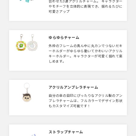
合わせた3連アクリルチャーム。 キャラクター
ご相談をさせていただく場合がございます。
やモチーフを立体的に表現でき、揺れるたびに
ご理解いただいた上でのご検討をお願いいたし
可愛さアップ
ます。
ゆらゆらチャーム
外枠のフレームの真ん中に丸カンでつないだキ
ーホルダーがゆらゆら動いてかわいいアクリル
キーホルダー。キャラクターが可愛く揺れて楽
しめます。
アクリルアンブレラチャーム
自分の傘の目印にぴったりなアクリル製のアン
ブレラチャームは、フルカラーでデザイン形状
もカスタマイズ可能です！
ストラップチャーム