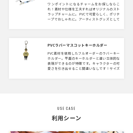
ワンポイントになるチャームをお探しならこ
れ！素材や仕様を工夫すればオリジナルのスト
ラップチャームに。 PVCで可愛らしく、ポリテ
ープでおしゃれに。アーティストグッズとして
も取り入れやすいアイテムです。
PVCラバーマスコットキーホルダー
PVC素材を使用したフルオーダーのラバーキー
ホルダー。平面のキーホルダーと違い立体的な
表現ができるのが特徴です。キャラクターの可
愛さを引き出せること間違いなしです！サイズ
も自由に設定可能で付属パーツはボールチェー
ンはもちろんキーホルダーなどお好きにカスタ
マイズ可能です。キャラクターグッズやイベン
トグッズ、ガチャガチャの景品など幅広い利用
シーンでご活用できます。 ※商品特性上細かな
デザインは表現できない場合がございます。
USE CASE
利用シーン