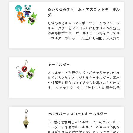
ぬいぐるみチャーム・マスコットキーホル
ダー
地域のゆるキャラやスポーツチームのイメージ
キャラクターをマスコットにしませんか？宣伝
効果も抜群です。 ボールチェーン等をつけてキ
ーホルダーやチャーム仕上げも可能。大人気の
ぬい撮り（旅行先等で「ぬいぐるみ」を連れて
いき「撮る」で「ぬい撮り」）にもぴったりサ
イズです。オリジナルぬいぐるみ制作もこちら
で承っております。 【注意事項】 ぬいぐるみ
は手作業によって一つひとつ仕上げております
キーホルダー
ので、形状や表情などに個体差が生じます。
ノベルティ・物販グッズ・ガチャガチャの中身
また、細かくて再現が難しい部分は、簡素化の
などに大人気のオリジナルキーホルダー。素材
ご相談をさせていただく場合がございます。
や付属品も様々なタイプからお選びいただけま
ご理解いただいた上でのご検討をお願いいたし
す。 キャラクターやロゴ等おもちの場合は予
ます。
算や使用目的等をお伺いし最適なキーホルダー
をご提案いたします。
PVCラバーマスコットキーホルダー
PVC素材を使用したフルオーダーのラバーキー
ホルダー。平面のキーホルダーと違い立体的な
表現ができるのが特徴です。キャラクターの可