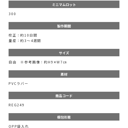
ミニマムロット
300
製作期間
校正：約10日間
量産：約3〜4週間
サイズ
自由 ※参考画像：約H9✕W7㎝
素材
PVCラバー
商品コード
REG249
梱包形態
OPP袋入れ