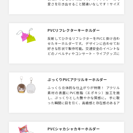
愛さを引き出せること間違いなしです！サイズ
も自由に設定可能で付属パーツはボールチェー
ンはもちろんキーホルダーなどお好きにカスタ
マイズ可能です。キャラクターグッズやイベン
トグッズ、ガチャガチャの景品など幅広い利用
シーンでご活用できます。 ※商品特性上細かな
PVCリフレクターキーホルダー
デザインは表現できない場合がございます。
反射してひかるリフレクターをPVCと掛け合わ
せたキーホルダーです。 デザインに合わせてお
好きな形状で製作可能。交通安全のイベントな
どのノベルティやコンサート・ライブグッズに
もいかがでしょうか。おしゃれなデザインでい
つのまにか安全対策！
ぷっくりPVCアクリルキーホルダー
ふっくら立体的な仕上がりが特徴！ アクリル
素材の表面にPVC樹脂（エポキシ）加工を施
し、ぷっくりとした艶やかな質感に。 手に取
った瞬間に目を引く、高級感と存在感のあるア
イテムです。
PVCシャカシャカキーホルダー