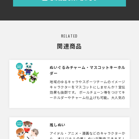
RELATED
関連商品
ぬいぐるみチャーム・マスコットキーホル
ダー
地域のゆるキャラやスポーツチームのイメージ
キャラクターをマスコットにしませんか？宣伝
効果も抜群です。 ボールチェーン等をつけてキ
ーホルダーやチャーム仕上げも可能。大人気の
ぬい撮り（旅行先等で「ぬいぐるみ」を連れて
いき「撮る」で「ぬい撮り」）にもぴったりサ
イズです。オリジナルぬいぐるみ制作もこちら
で承っております。 【注意事項】 ぬいぐるみ
は手作業によって一つひとつ仕上げております
推しぬい
ので、形状や表情などに個体差が生じます。
アイドル・アニメ・漫画などのキャラクターか
また、細かくて再現が難しい部分は、簡素化の
ら、オリジナルの推しぬいが製作できます！