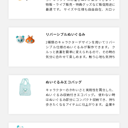
ご相談をさせていただく場合がございます。
物販・ライブ販売・特典グッズなど販促用途に
ご理解いただいた上でのご検討をお願いいたし
最適です。 サイズや仕様も自由自在、大ロッ
ます。
トもご相談ください。 キャラクターのイメー
ジどおりにぬいぐるみが仕上がるよう生地素
材・形状等デザインにあわせてご提案させてい
ただきます。 着せ替えができるタイプも製作
可能です。 【注意事項】 ぬいぐるみは手作業
リバーシブルぬいぐるみ
によって一つひとつ仕上げておりますので、形
2種類のキャラクターデザインを用いてリバー
状や表情などに個体差が生じます。 また、細
シブル仕様のぬいぐるみが製作できます。 ク
かくて再現が難しい部分は、簡素化のご相談を
ルっと表裏を簡単に変えられるので、その時の
させていただく場合がございます。ご理解いた
気分に合わせて楽しめます。触り心地も気持ち
だいた上でのご検討をお願いいたします。
いいソフトボア素材で、組み合わせも自由自
在！サイズもご指定可能です。キーホルダー仕
様にもできるのでバッグに取り付けて楽しむこ
ともできます。インパクトのあるノベルティや
キャラクターグッズに持ってこいです。
ぬいぐるみエコバッグ
キャラクターのかわいさと実用性を両立した、
ぬいぐるみ収納付きエコバッグ。 使わない時
はぬいぐるみ部分にコンパクト収納でき、持ち
歩きたくなるアイテムに仕上がります。 企業キ
ャラクターやオリジナルデザインで製作でき、
販促キャンペーン・イベント配布・ショップノ
ベルティにもおすすめ。 日常使いしやすく、
長くブランドを印象づけられるグッズです。