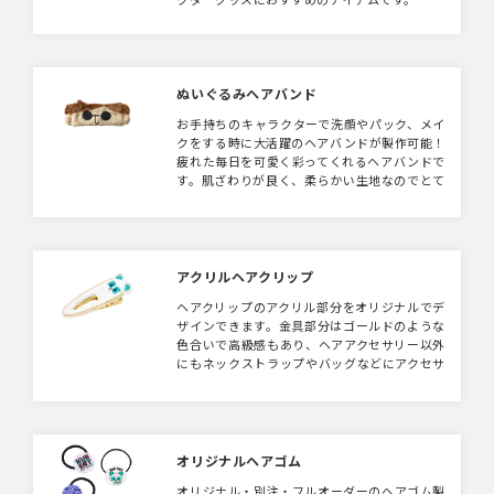
ぬいぐるみヘアバンド
お手持ちのキャラクターで洗顔やパック、メイ
クをする時に大活躍のヘアバンドが製作可能！
疲れた毎日を可愛く彩ってくれるヘアバンドで
す。肌ざわりが良く、柔らかい生地なのでとて
も使いやすく、休日をのんびり過ごすのに最適
なアイテムです。キャラクターになりきること
もできます！おもしろかわいいグッズをお考え
の方におすすめです！
アクリルヘアクリップ
ヘアクリップのアクリル部分をオリジナルでデ
ザインできます。金具部分はゴールドのような
色合いで高級感もあり、ヘアアクセサリー以外
にもネックストラップやバッグなどにアクセサ
リーとしてもご活用いただけます。キャラクタ
ーのデザインを入れたり、ブランドロゴを入れ
ることでアクセントとしてアピールできるアイ
テムです。
オリジナルヘアゴム
オリジナル・別注・フルオーダーのヘアゴム製