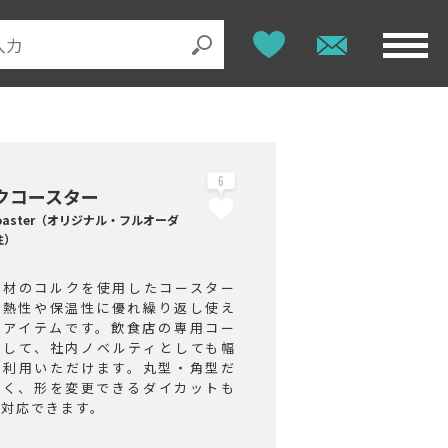
6
クコースター
 coaster（オリジナル・フルオーダ
注）
素材のコルクを使用したコースター
断熱性や保温性に優れ繰り返し使え
気アイテムです。飲食店の専用コー
として、社内ノベルティとしても幅
ご利用いただけます。丸型・角型だ
なく、形を変更できるダイカットも
ご対応できます。