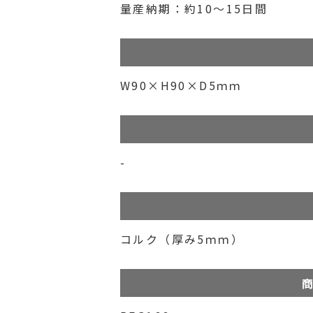
量産納期：約10～15日間
W90×H90×D5ｍｍ
-
コルク（厚み5ｍｍ）
商