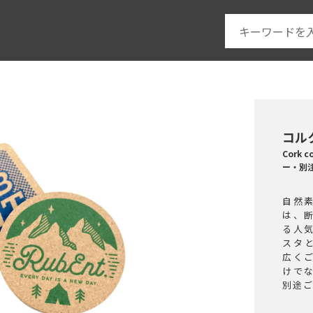
コル
Cork
ー・別
自然
は、
る人
スタ
広く
けで
別途