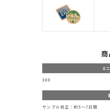
商
ミニ
300
サンプル校正：約5～7日間