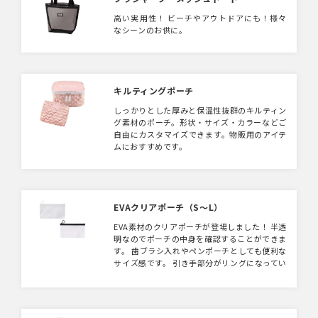
高い実用性！ ビーチやアウトドアにも！様々
なシーンのお供に。
キルティングポーチ
しっかりとした厚みと保温性抜群のキルティン
グ素材のポーチ。形状・サイズ・カラーなどご
自由にカスタマイズできます。物販用のアイテ
ムにおすすめです。
EVAクリアポーチ（S〜L）
EVA素材のクリアポーチが登場しました！ 半透
明なのでポーチの中身を確認することができま
す。 歯ブラシ入れやペンポーチとしても便利な
サイズ感です。 引き手部分がリングになってい
ますので、ショップや物販会場などで吊り下げ
陳列が可能です。 名入れ方法も単色印刷から
フルカラー印刷まで対応しておりますので、会
社のロゴやキャラクターなどを入れればよりオ