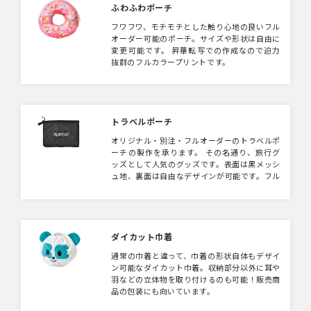
リジナル性の高いグッズをおつくり頂けます。
ふわふわポーチ
アパレルブランドの包装や展示会のノベルティ
フワフワ、モチモチとした触り心地の良いフル
など様々な用途で使用できるポーチとなってお
オーダー可能のポーチ。サイズや形状は自由に
ります。
変更可能です。 昇華転写での作成なので迫力
抜群のフルカラープリントです。
トラベルポーチ
オリジナル・別注・フルオーダーのトラベルポ
ーチの製作を承ります。 その名通り、旅行グ
ッズとして人気のグッズです。表面は黒メッシ
ュ地、裏面は自由なデザインが可能です。フル
カラープリントにも対応できます。アウトド
ア・旅行会社・化粧品メーカー様に人気の高い
オリジナルグッズです。
ダイカット巾着
通常の巾着と違って、巾着の形状自体もデザイ
ン可能なダイカット巾着。収納部分以外に耳や
羽などの立体物を取り付けるのも可能！販売商
品の包装にも向いています。