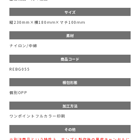
サイズ
縦230mm×横180ｍｍ×マチ100ｍｍ
素材
ナイロン/中綿
商品コード
REBG055
梱包形態
個別OPP
加工方法
ワンポイントフルカラー印刷
その他
※別注商品という特性上、サンプル製作後の量産キャンセルに