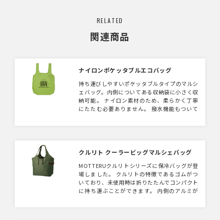
RELATED
関連商品
ナイロンポケッタブルエコバッグ
持ち運びしやすいポケッタブルタイプのマルシ
ェバッグ。内側についてある収納袋に小さく収
納可能。 ナイロン素材のため、柔らかく丁寧
にたたむ必要ありません。 撥水機能もついて
おり、雨の日でも持ち歩き可能です。ノベルテ
ィとして最適なアイテムです。
クルリト クーラービッグマルシェバッグ
MOTTERUクルリトシリーズに保冷バッグが登
場しました。 クルリトの特徴であるゴムがつ
いており、未使用時は折りたたんでコンパクト
に持ち運ぶことができます。 内側のアルミが
しっかりしているので、物を入れるときも自立
して入れやすく、2Lペットボトルや牛乳パッ
クが固定できるゴムバンドが付いております。