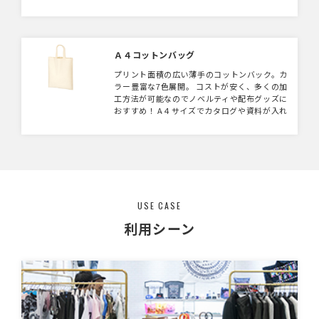
Ａ４コットンバッグ
プリント面積の広い薄手のコットンバック。カ
ラー豊富な7色展開。 コストが安く、多くの加
工方法が可能なのでノベルティや配布グッズに
おすすめ！ A４サイズでカタログや資料が入れ
やすいです。エコバックとして携帯出来るので
目にとまりやすいです。 ナチュラルカラーの
バッグは環境への負荷が少ないエコマークつき
の商品。 【年度末 大決算セール】対象アイテ
ム ▶︎ 詳しくはこちら
USE CASE
利用シーン