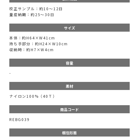
校正サンプル：約10～12日
量産納期：約25〜30日
サイズ
本体：約H64×W41cm
持ち手部分：約H24×W10cm
収納時：約H7×W4cm
容量
-
素材
ナイロン100%（40Ｔ）
商品コード
REBG039
梱包形態