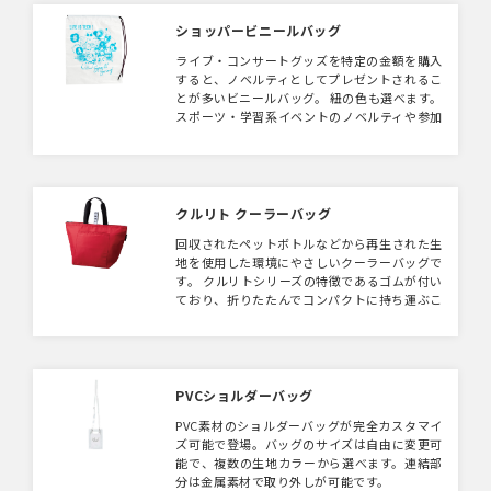
巾着仕様となっている口元は大きく開くことが
できるので物の出し入れがしやすく、外側につ
ショッパービニールバッグ
いているベルトは車からの荷降ろしや少し手を
ライブ・コンサートグッズを特定の金額を購入
開けたい時に、傘等を引っ掛けることが出来る
すると、ノベルティとしてプレゼントされるこ
など、機能性にこだわったお買い物バッグで
とが多いビニールバッグ。 紐の色も選べます。
す。 レジカゴ対応の大容量サイズとなっており
スポーツ・学習系イベントのノベルティや参加
ます。 成約記念品やポイント交換の記念品と
賞としても人気です。
してもらってうれしい商品です。
クルリト クーラーバッグ
回収されたペットボトルなどから再生された生
地を使用した環境にやさしいクーラーバッグで
す。 クルリトシリーズの特徴であるゴムが付い
ており、折りたたんでコンパクトに持ち運ぶこ
とが出来ます。 冷凍食品などをそのまま入れ
ることができるようにマチを広く設計してお
り、500ml缶を8本収納できるサイズとなって
おります。 お弁当入れからちょっとしたお買
い物まで、さまざまなシーンで活躍するバッグ
PVCショルダーバッグ
幅広い用途でお使いいただけます。 キャンペ
PVC素材のショルダーバッグが完全カスタマイ
ーンでのプレゼント品やスーパーなどのオリジ
ズ可能で登場。バッグのサイズは自由に変更可
ナルエコバッグなど幅広くご提案頂けます。
能で、複数の生地カラーから選べます。連結部
分は金属素材で取り外しが可能です。