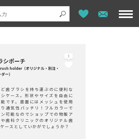
9
ラシポーチ
brush holder（オリジナル・別注・
ーダー）
など歯ブラシを持ち運ぶのに便利な
ラシケース。形状やサイズを自由に
可能です。底面にはメッシュを使用
おり通気性バッチリ！フルカラーで
イン可能なのでショップでの物販ア
ムや歯科クリニックのオリジナル歯
シケースとしていかがでしょうか？