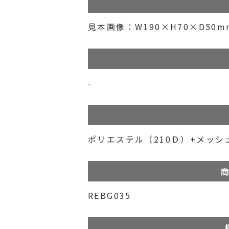
見本画像：W190×H70×D50m
-
ポリエステル（210Ｄ）+メッシ
商
REBG035