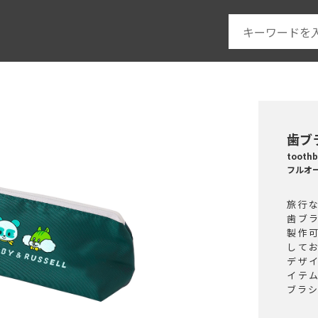
歯ブ
tooth
フルオ
旅行
歯ブ
製作
して
デザ
イテ
ブラ