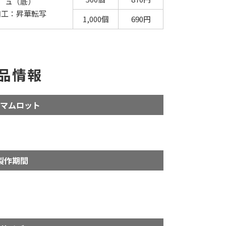
ュ（底）
加工：昇華転写
1,000個
690円
品情報
マムロット
製作期間