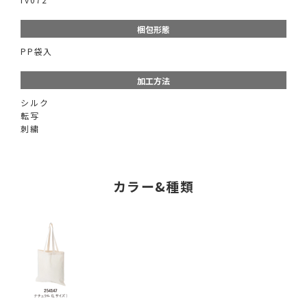
梱包形態
PP袋入
加工方法
シルク
転写
刺繍
カラー&種類