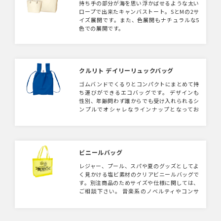
持ち手の部分が海を思い浮かばせるような太い
ロープで出来たキャンバストート。SとMの2サ
イズ展開です。また、色展開もナチュラルな5
色での展開です。
クルリト デイリーリュックバッグ
ゴムバンドでくるりとコンパクトにまとめて持
ち運びができるエコバッグです。 デザインも
性別、年齢問わず誰からでも受け入れられるシ
ンプルでオシャレなラインナップとなってお
り、しわになりにくいこだわりの生地を使用し
ております。 荷物を入れた際には手持ちとリ
ュックサックの2WAYで使用でき、リュックと
して使えば両手が空くので、忙しい子育て世代
にもおすすめ。 店舗のオープン記念や販売品
ビニールバッグ
としておすすめ。
レジャー、プール、スパや夏のグッズとしてよ
く見かける塩ビ素材のクリアビニールバッグで
す。別注商品のためサイズや仕様に関しては、
ご相談下さい。 音楽系のノベルティやコンサ
ート物販はもちろん、セキュリティ強化のため
社内バッグとしての活用、化粧品会社等のノベ
ルティ用バッグとしても使われます。バッグの