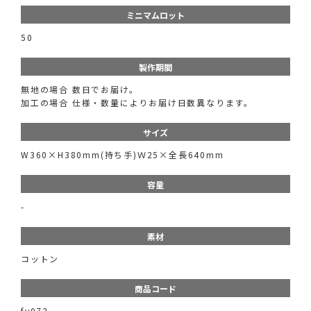
ミニマムロット
50
製作期間
無地の場合 数日でお届け。
加工の場合 仕様・数量によりお届け日数異なります。
サイズ
W360×H380mm(持ち手)Ｗ25×全長640mm
容量
-
素材
コットン
商品コード
fv072