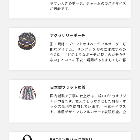
やすい大きめポーチ。チャームのカスタマイズ
が可能です。
アクセサリーポーチ
形・素材・プリントのすべてがフルオーダー可
能なアイテム。 サンプルを参考に作成するの
もOK。 「どのようなポーチが良いのか分から
ない」といった不安・疑問がありましてもお客
様に合った提案を致しますので、お気軽にご連
絡ください。
日本製フラット巾着
国内縫製で丁寧に仕上げる、綿100％のオリジ
ナル巾着です。丈夫でしっかりとした帆布・オ
ックス生地を使用しています。 写真やイラス
ト、総柄デザインもフルカラーで表現可能。企
業ノベルティやOEM商品、キャラクターグッ
ズ、イベント物販などにおすすめです。
PVCランチバッグ(PV1)