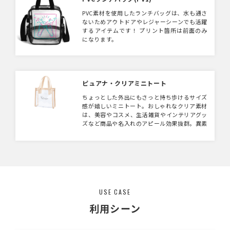
PVC素材を使用したランチバッグは、水も通さ
ないためアウトドアやレジャーシーンでも活躍
するアイテムです！ プリント箇所は前面のみ
になります。
ピュアナ・クリアミニトート
ちょっとした外出にもさっと持ち歩けるサイズ
感が嬉しいミニトート。おしゃれなクリア素材
は、美容やコスメ、生活雑貨やインテリアグッ
ズなど商品や名入れのアピール効果抜群。異素
材を組み合わせたデザインはそれだけで目立つ
上、高見えするので店頭でディスプレイして
も“映え度”はばっちりです。 企業や会社の販
促品・ノベルティでお困りの場合、オシャレで
安いオリジナルのものをご提案します。
USE CASE
利用シーン