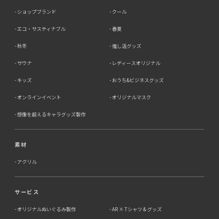
ショップブランド
クール
エコ・サスティナブル
春夏
秋冬
推し活グッズ
サウナ
レディースオリジナル
キッズ
おうち&ビジネスグッズ
オンラインイベント
オリジナルマスク
想像を超えるキャラグッズ製作
素材
アクリル
サービス
オリジナルぬいぐるみ製作
AR × Tシャツ & グッズ