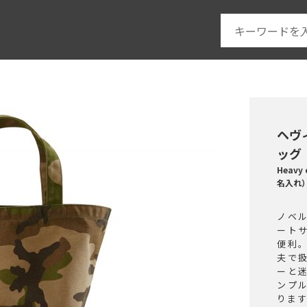
ヘヴ
ッグ
Heavy
名入れ
ノベ
ート
便利
夫で
ーと
ンプ
りま