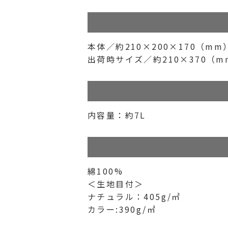
本体／約210×200×170（mm
出荷時サイズ／約210×370（m
内容量：約7L
綿100%
＜生地目付＞
ナチュラル：405g/㎡
カラー:390g/㎡