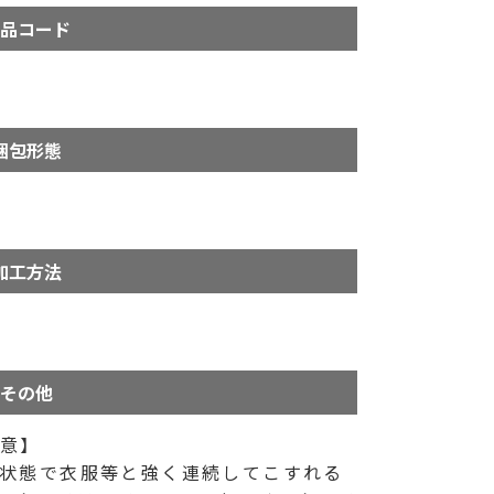
品コード
梱包形態
加工方法
その他
注意】
状態で衣服等と強く連続してこすれる