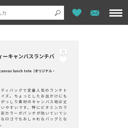
21
ィーキャンバスランチバ
 canvas lunch tote（オリジナル・
）
ルティバッグで定番人気のランチト
サイズ。ちょっとしたお出かけにも
。がっしり素材のキャンバス地は丈
扱いやすいです。特にビタミンカラ
迷彩カラーがパンチが効いていてシ
ルなロゴでもおしゃれなバッグとな
す。