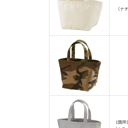
（ナ
1箇所