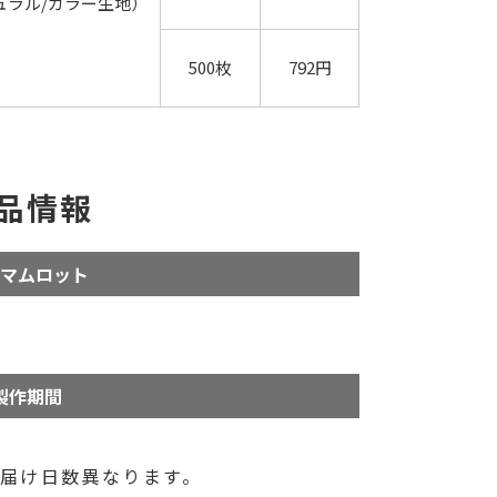
ュラル/カラー生地）
500枚
792円
品情報
マムロット
製作期間
届け日数異なります。