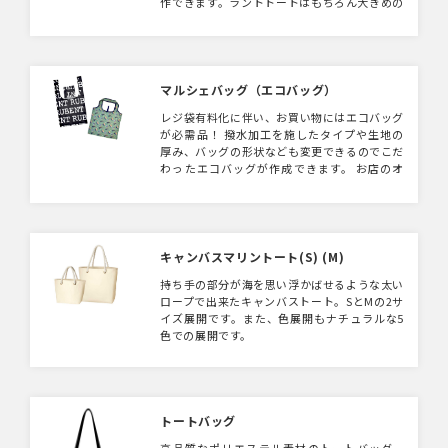
作できます。ラントトートはもちろん大きめの
トートバッグもOK！ショップグッズやアーテ
ィストグッズとしても！メッシュ素材なので通
気性もよくお買い物バッグとしても重宝するア
イテムです。
マルシェバッグ（エコバッグ）
レジ袋有料化に伴い、お買い物にはエコバッグ
が必需品！ 撥水加工を施したタイプや生地の
厚み、バッグの形状なども変更できるのでこだ
わったエコバッグが作成できます。 お店のオ
リジナルのエコバッグにいかがでしょうか。
※白ベースのデザインで製作をご希望の場合、
加工の特性上、本体に黒点がついてしまいま
す。あらかじめご了承いただいてのご対応とな
りますのでご注意ください
キャンバスマリントート(S) (M)
持ち手の部分が海を思い浮かばせるような太い
ロープで出来たキャンバストート。SとMの2サ
イズ展開です。また、色展開もナチュラルな5
色での展開です。
トートバッグ
高品質なポリエステル素材のトートバッグ。