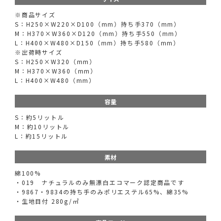
※商品サイズ
S：H250×W220×D100（mm）持ち手370（mm）
M：H370×W360×D120（mm）持ち手550（mm）
L：H400×W480×D150（mm）持ち手580（mm）
※出荷時サイズ
S：H250×W320（mm）
M：H370×W360（mm）
L：H400×W480（mm）
容量
S：約5リットル
M：約10リットル
L：約15リットル
素材
綿100%
・019 ナチュラルのみ無漂白エコマーク認定商品です
・9867・9834の持ち手のみポリエステル65%、綿35%
・生地目付 280g/㎡