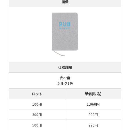
画像
仕様詳細
表or裏
シルク1色
ロット
単価(税込)
100冊
1,060円
300冊
800円
500冊
770円