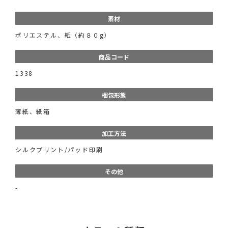
素材
ポリエステル、紙（約８０g）
商品コード
1338
梱包形態
薄紙、紙箱
加工方法
シルクプリント/パッド印刷
その他
-