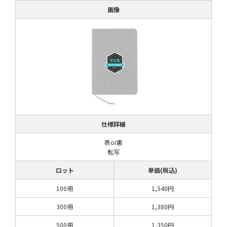
画像
仕様詳細
表or裏
転写
ロット
単価(税込)
100冊
1,540円
300冊
1,380円
500冊
1,350円