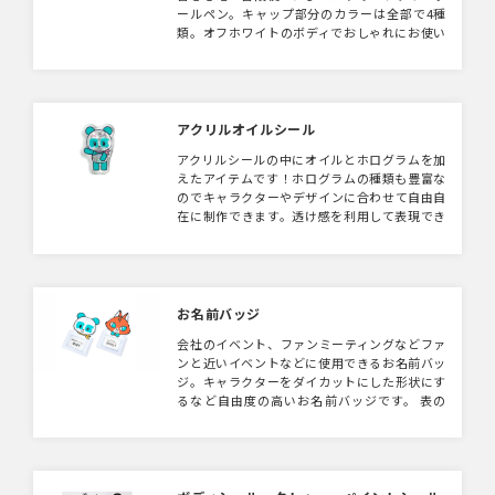
ールペン。キャップ部分のカラーは全部で4種
類。オフホワイトのボディでおしゃれにお使い
いただけます。フルカラー印刷可能で切り返し
部分にも印刷できるため広くデザインいただけ
ます。
アクリルオイルシール
アクリルシールの中にオイルとホログラムを加
えたアイテムです！ホログラムの種類も豊富な
のでキャラクターやデザインに合わせて自由自
在に制作できます。透け感を利用して表現でき
る立体的なステッカーはキャラクターグッズだ
けでなく、企業ノベルティやガチャガチャの景
品として幅広く活用いただけます。
お名前バッジ
会社のイベント、ファンミーティングなどファ
ンと近いイベントなどに使用できるお名前バッ
ジ。キャラクターをダイカットにした形状にす
るなど自由度の高いお名前バッジです。 表の
透明ポケット部分に紙を入れ、各自名前を記載
し入れることが可能。