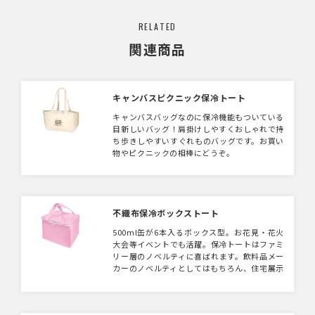
RELATED
関連商品
キャンバスピクニック保冷トート
キャンバスバッグなのに保冷機能もついている
目新しいバッグ！肩掛けしやすくおしゃれで持
ち歩きしやすいすぐれものバッグです。お買い
物やピクニックの相棒にどうぞ。
不織布保冷ボックストート
500ml缶が6本入るボックス型。お花見・花火
大会等イベントでも活躍。保冷トートはファミ
リー層のノベルティに喜ばれます。飲料品メー
カーのノベルティとしてはもちろん、住宅展示
場などの景品にもおすすめ。企業ロゴを名入れ
してPR効果を高めても。10色から選べ、正面
か天面にプリント可能です。 350ml缶が6本入