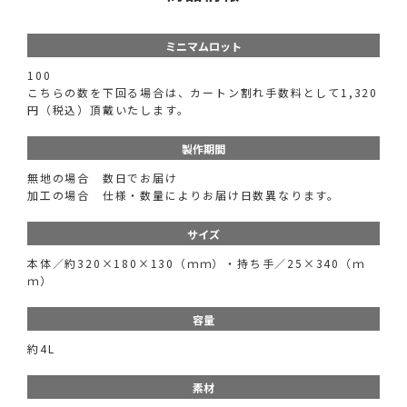
ミニマムロット
100
こちらの数を下回る場合は、カートン割れ手数料として1,320
円（税込）頂戴いたします。
製作期間
無地の場合 数日でお届け
加工の場合 仕様・数量によりお届け日数異なります。
サイズ
本体／約320×180×130（ｍｍ）・持ち手／25×340（ｍ
ｍ）
容量
約4L
素材