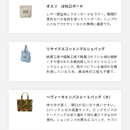
るランチバッグサイズの保冷ライントートも取
扱いがございます。
オルソ ばね口ポーチ
レザー調生地にスタンダードなカラー。開閉が
便利なバネ金具を使ったミニポーチ。リップや
小さなアクセサリーなどの携帯に最適です。
リサイクルコットンマルシェバッグ
紡績工場や縫製工場で廃棄されていた綿の裁断
くずや落ちわたを再利用したリサイクルコット
ンマルシェバッグ。色がついている端切れを再
利用しているため、再染色の工程も不要で、
SDGsに貢献できるアイテムです。社内のSDGs
への取り組みのノベルティとして、環境へ配慮
した企画などの販促物にもご活用いただけま
す。
ヘヴィーキャンバストートバッグ（大）
持ち手が長く、間口が広いので使いやすい。
13リットルの大容量サイズ。ビッグサイズの
トートバッグは折り畳めて持ち運びできるのが
便利。ショッピングの際のエコバッグ、サブバ
ッグとしても活躍します。 こちらの大サイズの
他に中サイズの取扱いもございます