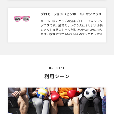
で止められるだけのフリーゼッケン、通気性が
よいメッシュタイプのビブスゼッケン等なんで
もおまかせください。
プロモーション（ピンホール）サングラス
ザ・SNS映えグッズの定番プロモーションサン
グラスです。通常のサングラスにオリジナル柄
のメッシュ状のシールを貼りつけたものになり
ます。複数の穴が空いているのでメガネをかけ
ても視界があります。展示会やイベントを盛り
上げる小道具に。装着写真のSNS拡散でプロモ
ーション効果が高まります。
USE CASE
利用シーン