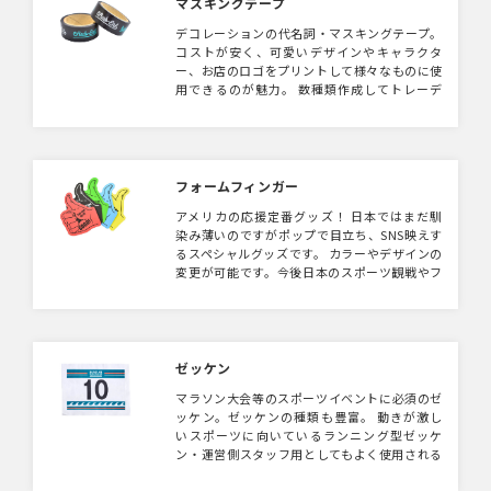
マスキングテープ
デコレーションの代名詞・マスキングテープ。
コストが安く、可愛いデザインやキャラクタ
ー、お店のロゴをプリントして様々なものに使
用できるのが魅力。 数種類作成してトレーデ
ィングするのがオススメ！
フォームフィンガー
アメリカの応援定番グッズ！ 日本ではまだ馴
染み薄いのですがポップで目立ち、SNS映えす
るスペシャルグッズです。 カラーやデザインの
変更が可能です。今後日本のスポーツ観戦やフ
ァンイベントの定番グッズになっていくでしょ
う！
ゼッケン
マラソン大会等のスポーツイベントに必須のゼ
ッケン。ゼッケンの種類も豊富。 動きが激し
いスポーツに向いているランニング型ゼッケ
ン・運営側スタッフ用としてもよく使用される
肩ひもタイプゼッケン、 生地を安全ピンなど