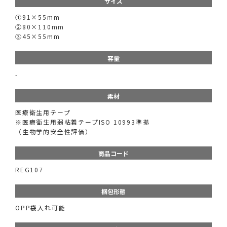
サイズ
①91×55mm
②80×110mm
③45×55mm
容量
-
素材
医療衛生用テープ
※医療衛生用弱粘着テープISO 10993準拠
（生物学的安全性評価）
商品コード
REG107
梱包形態
OPP袋入れ可能