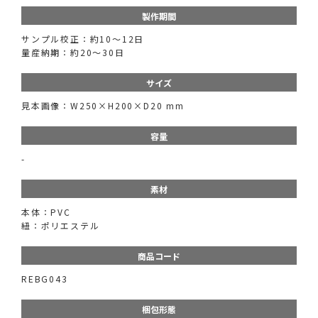
製作期間
サンプル校正：約10～12日
量産納期：約20～30日
サイズ
見本画像：W250×H200×D20 mm
容量
-
素材
本体：PVC
紐：ポリエステル
商品コード
REBG043
梱包形態