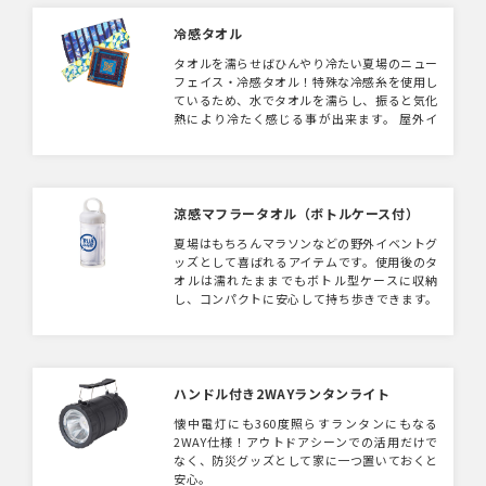
冷感タオル
タオルを濡らせばひんやり冷たい夏場のニュー
フェイス・冷感タオル！特殊な冷感糸を使用し
ているため、水でタオルを濡らし、振ると気化
熱により冷たく感じる事が出来ます。 屋外イ
ベントやフェスなど暑い日には重宝する暑さ対
策グッズです。
涼感マフラータオル（ボトルケース付）
夏場はもちろんマラソンなどの野外イベントグ
ッズとして喜ばれるアイテムです。使用後のタ
オルは濡れたままでもボトル型ケースに収納
し、コンパクトに安心して持ち歩きできます。
ボトル側面に大きく印刷できるため、PR効果
も狙えます。
ハンドル付き2WAYランタンライト
懐中電灯にも360度照らすランタンにもなる
2WAY仕様！アウトドアシーンでの活用だけで
なく、防災グッズとして家に一つ置いておくと
安心。