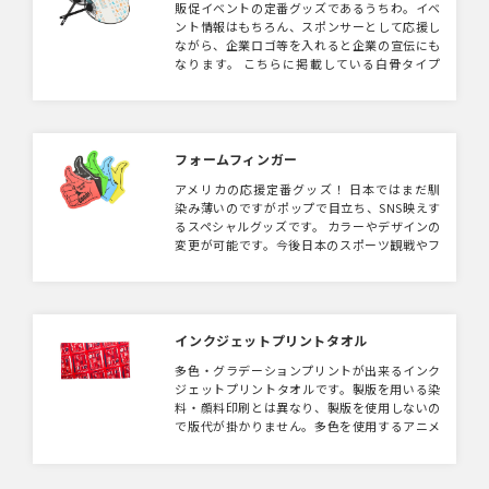
販促イベントの定番グッズであるうちわ。イベ
ント情報はもちろん、スポンサーとして応援し
ながら、企業ロゴ等を入れると企業の宣伝にも
なります。 こちらに掲載している白骨タイプ
のうちわ以外にも指抜きタイプのものや、暗闇
で光る蓄光骨等もご用意ありますので、お気軽
にお声がけください。
フォームフィンガー
アメリカの応援定番グッズ！ 日本ではまだ馴
染み薄いのですがポップで目立ち、SNS映えす
るスペシャルグッズです。 カラーやデザインの
変更が可能です。今後日本のスポーツ観戦やフ
ァンイベントの定番グッズになっていくでしょ
う！
インクジェットプリントタオル
多色・グラデーションプリントが出来るインク
ジェットプリントタオルです。製版を用いる染
料・顔料印刷とは異なり、製版を使用しないの
で版代が掛かりません。多色を使用するアニメ
系やグラフィックデザインがオススメです。