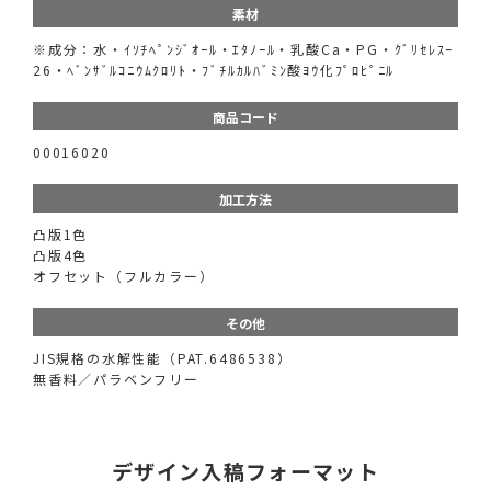
素材
※成分：水・ｲｿﾁﾍﾟﾝｼﾞｵｰﾙ・ｴﾀﾉｰﾙ・乳酸Ca・PG・ｸﾞﾘｾﾚｽｰ
26・ﾍﾞﾝｻﾞﾙｺﾆｳﾑｸﾛﾘﾄ・ﾌﾞﾁﾙｶﾙﾊﾞﾐﾝ酸ﾖｳ化ﾌﾟﾛﾋﾟﾆﾙ
商品コード
00016020
加工方法
凸版1色
凸版4色
オフセット（フルカラー）
その他
JIS規格の水解性能（PAT.6486538）
無香料／パラベンフリー
デザイン入稿フォーマット