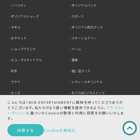
ノベルティ
オリジナルバッグ
オリジナルシューズ
スポーツ
タオル
オリジナル防災グッズ
エチケット
ステーショナリー
ショップブランド
クール
エコ・サスティナブル
春夏
秋冬
推し活グッズ
サウナ
レディースオリジナル
キッズ
おうち&ビジネスグッズ
こんにちは！RUB-ENTERTAINMENTに興味を持ってくださりありが
オンラインイベント
オリジナルマスク
とうございます。
私たちがより良い情報を提供できるように、
プライバシ
ーポリシー
に基づいたCookieの取得と
利用に同意をお願いいたしま
想像を超えるキャラグッズ製作
す。
同意する
Cookieを無効化
素材