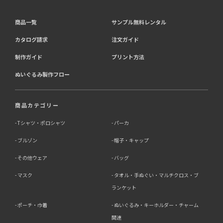
商品一覧
サンプル無料レンタル
4．個人情報を第三者に提供することが予定される場合の
事項
カタログ請求
注文ガイド
第三者に提供する目的：パーソナライズ広告配信および効
制作ガイド
プリント方法
果測定・最適化のため。
ぬいぐるみ製作フロー
提供する個人情報の項目：Cookie 等の識別子、広告 ID、
閲覧・行動履歴、IP、ブラウザ・端末情報、（同意時）メ
ールアドレス等のハッシュ値。
提供の手段又は方法：当社ウェブサイトのタグ・SDK・
商品カテゴリー
API 等による安全な電送、又は管理コンソールからの連
携。
Tシャツ・ポロシャツ
パーカ
ブルゾン
帽子・キャップ
提供先：広告配信事業者（例：Google LLC等）。
個人情報の取り扱いに関する契約：提供先と個人情報取扱
その他ウェア
バッグ
い契約（目的外利用禁止、再提供制限、安全管理措置等）
を締結しています。
マスク
タオル・手ぬぐい・マルチクロス・ブ
ランケット
お客様の個人情報は、以下掲げる場合以外に、事前にご本
人の同意無く第三者に提供することはありません。
ポーチ・巾着
ぬいぐるみ・キーホルダー・チャーム
・法令に基づく場合
・人の生命、身体又は財産の保護にために必要がある場合
関連