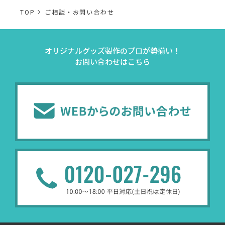
TOP
ご相談・お問い合わせ
事業内容
個人情報の利用目的
オリジナルグッズ製作のプロが勢揃い！
当社通信販売における
お問い合わせはこちら
事業活動における満足
受発注業務
受発注業務、会員管理
会員管理業務
業務上のご連絡および
お問い合わせ業務
弊社製品やサービスに関
（開示対象個人情報）
問い合わせへの対応の
法令により正当な理由
販促業務
お客様の作品紹介を通
（開示対象個人情報）
受託業務
契約した小売店より委託された
（間接取得）