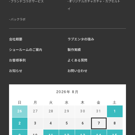
ブランドコラボサービス
オリジナルガチャガチャ・カプセルト
イ
8．Cookie（クッキー）等の利用について
バックラボ
当社のウェブサイトでは、お客様に適したサービスや情
報、広告等を提供する目的のため、Cookie（クッキー）
及びそれに類する技術を利用することがあります。
13-1 アクセス解析ツールについて、当社は、利用状況の
会社概要
ラブエンタの強み
分析のために、Google社が提供する「Google アナリテ
ショールームのご案内
製作実績
ィクス」を利用しています。Google アナリティクスは、
Cookieを利用して利用者の情報を収集しますが、個人を
お客様事例
よくある質問
特定する情報は取得していません。収集される情報は、
Google社のプライバシーポリシーに基づいて管理されま
お知らせ
お問い合わせ
す。
・Google アナリティクス利用規約:
https://marketingplatform.google.com/about/analytics/t
・Google プライバシーポリシー:
2026年 8月
https://policies.google.com/privacy
・Google アナリティクス オプトアウト アドオン:
日
月
火
水
木
金
土
https://tools.google.com/dlpage/gaoptout
26
27
28
29
30
31
1
13-2 広告配信について、当社はGoogle等の第三者広告
配信事業者を利用しており、当該第三者がCookie等によ
2
3
4
5
6
7
8
ってお客様のウェブサイトへの訪問・行動履歴情報を取
得、利用する場合があります。また、当社が保有する個人