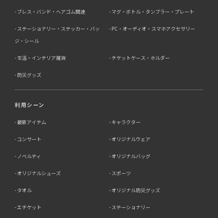
であって、本人の同意を得る事が困難であるとき
ブレス・バンド・ヘアゴム関連
マグ・ボトル・タンブラー・プレート
・公衆衛生の向上又は児童の健全な育成の推進のために特
に必要がある場合であって、本人の同意を得る事が困難で
ステーショナリー・ステッカー・バッ
PC・オーディオ・スマホアクセサリー
あるとき
・国の機関若しくは地方公共団体又はその委託を受けた者
ジ・シール
が法令の定める事務を遂行することに対して協力する必要
生活・インテリア雑貨
チケットケース・ホルダー
がある場合であって、本人の同意を得ることによって当該
事務の遂行に支障を及ぼすおそれがあるとき
防災グッズ
5．個人情報の取扱業務の委託
利用シーン
当社は個人情報の取扱業務の全部または一部を外部に業務
委託する場合があります。
最新アイテム
キャラクター
その際、弊社は、個人情報を適切に保護できる管理体制を
敷き実行していることを条件として委託先を厳選したうえ
コンサート
オリジナルウェア
で、機密保持契約を委託先と締結し、お客様の個人情報を
厳密に管理させます。
ノベルティ
オリジナルバッグ
6．個人情報（保有個人データを含む）の利用目的通知、
オリジナルシューズ
スポーツ
開示・訂正等、利用停止等の請求
タオル
オリジナル防災グッズ
当社は、ご本人様からの求めに応じ、当社が保有するご本
エチケット
ステーショナリー
人の個人情報の利用目的の通知、開示、訂正・追加・削