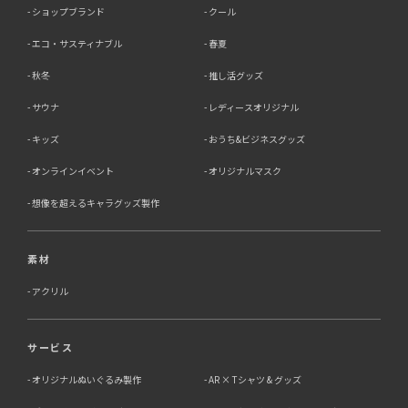
除、利用停止・消去または第三者提供の停止等のご請求を
ショップブランド
クール
受けた場合は速やかに対応いたします。これらの請求は、
次の窓口にて受け付けております。
エコ・サスティナブル
春夏
【個人情報保護に関するお問合せ先】
秋冬
推し活グッズ
〒761-0323 香川県高松市亀田町90-1
株式会社ラブ・ラボ
サウナ
レディースオリジナル
電話：087-847-2000
キッズ
おうち&ビジネスグッズ
電子メール：
info@rub-lab.com
オンラインイベント
オリジナルマスク
【認定個人情報保護団体の名称及び、苦情の解決の申出
先】 ※個人情報の取り扱いに関する苦情のみを受付けて
想像を超えるキャラグッズ製作
います 一般財団法人日本情報経済社会推進協会 認定個人
情報保護団体事務局 〒106-0032 東京都港区六本木一丁
目9番9号 六本木ファーストビル内 電話：03-5860-
素材
7565 / 0120-700-779
アクリル
7．個人情報の提供の任意性と提供されない場合に起こり
うる影響について
サービス
お客様がご自身の個人情報を弊社に提供されるか否かは、
お客様のご判断によりますが、もしご提供されない場合に
オリジナルぬいぐるみ製作
AR × Tシャツ & グッズ
は、適切なサービスが提供できない場合がありますので予
めご了承ください。