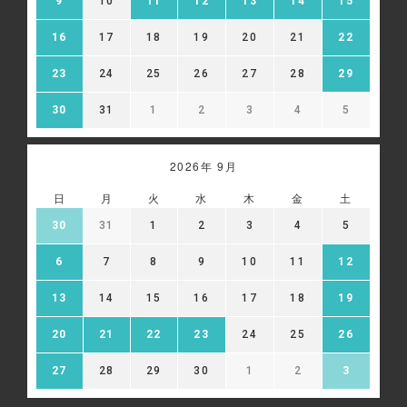
9
10
11
12
13
14
15
情報を、氏名や住所など直接特定の個人を識別できる情報
を除外し、ハッシュ化（※）等の加工を行ったうえで、当
該第三者に提供し、広告配信に利用することがあります。
16
17
18
19
20
21
22
当該第三者によって取得された情報は、当該第三者のプラ
イバシーポリシーに従って取り扱われます。お客様は、当
23
24
25
26
27
28
29
該第三者のウェブサイト内に設けられたオプトアウト（無
効化）ページにアクセスして、広告配信を停止することが
30
31
1
2
3
4
5
できます。
※ハッシュ化とは、元の値を復元できない形に変換する処
理のことです。
2026年 9月
Google 広告設定:
https://adssettings.google.com/authenticated
日
月
火
水
木
金
土
30
31
1
2
3
4
5
6
7
8
9
10
11
12
13
14
15
16
17
18
19
20
21
22
23
24
25
26
27
28
29
30
1
2
3