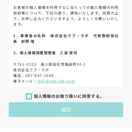
お客様の個人情報を利用するに当たっての個人情報の利用
目的等について、下記の通り、通知いたします。同意の上
で、お申し込みくださいますよう、よろしくお願いいたし
ます。
1．事業者の名称 株式会社ラブ・ラボ 代表取締役社
長 前野 隆
2．個人情報保護管理者 三浦 啓司
〒761-0323 香川県高松市亀田町90-1
株式会社ラブ・ラボ
電話：087-847-2000
電子メール：
info@rub-lab.com
3．個人情報（保有個人データを含む）の利用目的
個人情報のお取り扱いに同意する。
お客様の個人情報は、各種お問い合わせ対応のため、弊社
確認
において正当な事業遂行の範囲内で利用いたします。
なお，当社の個人情報（保有個人データを含む）の利用目
的は以下のようになります。