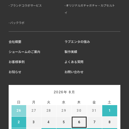
めご了承ください。
ブランドコラボサービス
オリジナルガチャガチャ・カプセルト
イ
8．Cookie（クッキー）等の利用について
バックラボ
当社のウェブサイトでは、お客様に適したサービスや情
報、広告等を提供する目的のため、Cookie（クッキー）
及びそれに類する技術を利用することがあります。
13-1 アクセス解析ツールについて、当社は、利用状況の
会社概要
ラブエンタの強み
分析のために、Google社が提供する「Google アナリテ
ショールームのご案内
製作実績
ィクス」を利用しています。Google アナリティクスは、
Cookieを利用して利用者の情報を収集しますが、個人を
お客様事例
よくある質問
特定する情報は取得していません。収集される情報は、
Google社のプライバシーポリシーに基づいて管理されま
お知らせ
お問い合わせ
す。
・Google アナリティクス利用規約:
https://marketingplatform.google.com/about/analytics/t
・Google プライバシーポリシー:
2026年 8月
https://policies.google.com/privacy
・Google アナリティクス オプトアウト アドオン:
日
月
火
水
木
金
土
https://tools.google.com/dlpage/gaoptout
26
27
28
29
30
31
1
13-2 広告配信について、当社はGoogle等の第三者広告
配信事業者を利用しており、当該第三者がCookie等によ
2
3
4
5
6
7
8
ってお客様のウェブサイトへの訪問・行動履歴情報を取
得、利用する場合があります。また、当社が保有する個人