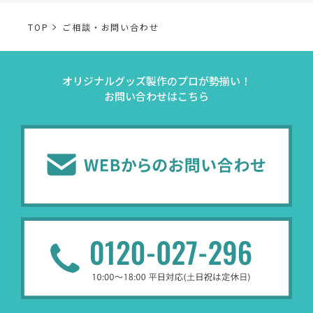
TOP
ご相談・お問い合わせ
事業内容
個人情報の利用目的
オリジナルグッズ製作のプロが勢揃い！
当社通信販売における
お問い合わせはこちら
事業活動における満足
受発注業務
受発注業務、会員管理
会員管理業務
業務上のご連絡および
お問い合わせ業務
弊社製品やサービスに関
（開示対象個人情報）
問い合わせへの対応の
法令により正当な理由
販促業務
お客様の作品紹介を通
（開示対象個人情報）
受託業務
契約した小売店より委託された
（間接取得）