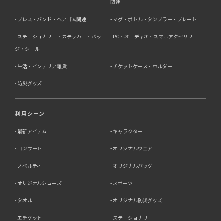
・人の生命、身体又は財産の保護にために必要がある場合
関連
であって、本人の同意を得る事が困難であるとき
ブレス・バンド・ヘアゴム関連
マグ・ボトル・タンブラー・プレート
・公衆衛生の向上又は児童の健全な育成の推進のために特
に必要がある場合であって、本人の同意を得る事が困難で
ステーショナリー・ステッカー・バッ
PC・オーディオ・スマホアクセサリー
あるとき
・国の機関若しくは地方公共団体又はその委託を受けた者
ジ・シール
が法令の定める事務を遂行することに対して協力する必要
生活・インテリア雑貨
チケットケース・ホルダー
がある場合であって、本人の同意を得ることによって当該
事務の遂行に支障を及ぼすおそれがあるとき
防災グッズ
5．個人情報の取扱業務の委託
利用シーン
当社は個人情報の取扱業務の全部または一部を外部に業務
委託する場合があります。
最新アイテム
キャラクター
その際、弊社は、個人情報を適切に保護できる管理体制を
敷き実行していることを条件として委託先を厳選したうえ
コンサート
オリジナルウェア
で、機密保持契約を委託先と締結し、お客様の個人情報を
厳密に管理させます。
ノベルティ
オリジナルバッグ
6．個人情報（保有個人データを含む）の利用目的通知、
オリジナルシューズ
スポーツ
開示・訂正等、利用停止等の請求
タオル
オリジナル防災グッズ
当社は、ご本人様からの求めに応じ、当社が保有するご本
エチケット
ステーショナリー
人の個人情報の利用目的の通知、開示、訂正・追加・削