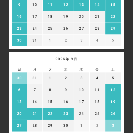
9
10
11
12
13
14
15
情報を、氏名や住所など直接特定の個人を識別できる情報
を除外し、ハッシュ化（※）等の加工を行ったうえで、当
該第三者に提供し、広告配信に利用することがあります。
16
17
18
19
20
21
22
当該第三者によって取得された情報は、当該第三者のプラ
イバシーポリシーに従って取り扱われます。お客様は、当
23
24
25
26
27
28
29
該第三者のウェブサイト内に設けられたオプトアウト（無
効化）ページにアクセスして、広告配信を停止することが
30
31
1
2
3
4
5
できます。
※ハッシュ化とは、元の値を復元できない形に変換する処
理のことです。
2026年 9月
Google 広告設定:
https://adssettings.google.com/authenticated
日
月
火
水
木
金
土
30
31
1
2
3
4
5
6
7
8
9
10
11
12
13
14
15
16
17
18
19
20
21
22
23
24
25
26
27
28
29
30
1
2
3