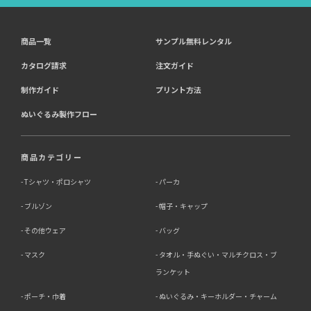
商品一覧
サンプル無料レンタル
4．個人情報を第三者に提供することが予定される場合の
事項
カタログ請求
注文ガイド
第三者に提供する目的：パーソナライズ広告配信および効
制作ガイド
プリント方法
果測定・最適化のため。
ぬいぐるみ製作フロー
提供する個人情報の項目：Cookie 等の識別子、広告 ID、
閲覧・行動履歴、IP、ブラウザ・端末情報、（同意時）メ
ールアドレス等のハッシュ値。
提供の手段又は方法：当社ウェブサイトのタグ・SDK・
商品カテゴリー
API 等による安全な電送、又は管理コンソールからの連
携。
Tシャツ・ポロシャツ
パーカ
ブルゾン
帽子・キャップ
提供先：広告配信事業者（例：Google LLC等）。
個人情報の取り扱いに関する契約：提供先と個人情報取扱
その他ウェア
バッグ
い契約（目的外利用禁止、再提供制限、安全管理措置等）
を締結しています。
マスク
タオル・手ぬぐい・マルチクロス・ブ
ランケット
お客様の個人情報は、以下掲げる場合以外に、事前にご本
人の同意無く第三者に提供することはありません。
ポーチ・巾着
ぬいぐるみ・キーホルダー・チャーム
・法令に基づく場合