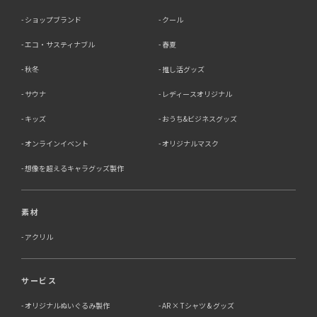
除、利用停止・消去または第三者提供の停止等のご請求を
ショップブランド
クール
受けた場合は速やかに対応いたします。これらの請求は、
次の窓口にて受け付けております。
エコ・サスティナブル
春夏
【個人情報保護に関するお問合せ先】
秋冬
推し活グッズ
〒761-0323 香川県高松市亀田町90-1
株式会社ラブ・ラボ
サウナ
レディースオリジナル
電話：087-847-2000
キッズ
おうち&ビジネスグッズ
電子メール：
info@rub-lab.com
オンラインイベント
オリジナルマスク
【認定個人情報保護団体の名称及び、苦情の解決の申出
先】 ※個人情報の取り扱いに関する苦情のみを受付けて
想像を超えるキャラグッズ製作
います 一般財団法人日本情報経済社会推進協会 認定個人
情報保護団体事務局 〒106-0032 東京都港区六本木一丁
目9番9号 六本木ファーストビル内 電話：03-5860-
素材
7565 / 0120-700-779
アクリル
7．個人情報の提供の任意性と提供されない場合に起こり
うる影響について
サービス
お客様がご自身の個人情報を弊社に提供されるか否かは、
お客様のご判断によりますが、もしご提供されない場合に
オリジナルぬいぐるみ製作
AR × Tシャツ & グッズ
は、適切なサービスが提供できない場合がありますので予